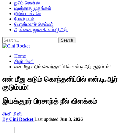
ஜூம் லென்ஸ்
மறக்காத முகங்கள்
டூரிங் டாக்கீஸ்
பேசும் படம்
பொன்மனச் செம்மல்
அன்னை ஜானகி எம்.ஜி.ஆர்
Home
சினி மினி
என் மீது கடும் கொந்தளிப்பில் என்.டி.ஆர் குடும்பம்!
என் மீது கடும் கொந்தளிப்பில் என்.டி.ஆர்
குடும்பம்!
இயக்குநர் பிரசாந்த் நீல் விளக்கம்
சினி மினி
By
Cini Rocket
Last updated
Jun 3, 2026