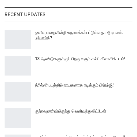
RECENT UPDATES
ஒளிவு மறைவின்றி உருவாக்கப்பட்டுள்ளதா ஜி.டி.என்.
பயோபிக்?
13 ஆண்டுகளுக்குப் பிறகு வரும் கல்ட் கிளாசிக் படம்!
த்ரில்லர் படத்தில் நாயகனாக நடிக்கும் பிரேம்ஜி!
குற்றவுணர்விலிருந்து வெளிவந்துவிட்டேன்!