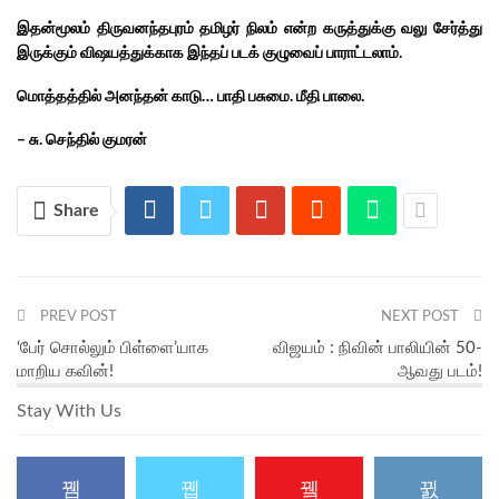
இதன்மூலம் திருவனந்தபுரம் தமிழர் நிலம் என்ற கருத்துக்கு வலு சேர்த்து
இருக்கும் விஷயத்துக்காக இந்தப் படக் குழுவைப் பாராட்டலாம்.
மொத்தத்தில் அனந்தன் காடு… பாதி பசுமை. மீதி பாலை.
– சு. செந்தில் குமரன்
Share
PREV POST
NEXT POST
‘பேர் சொல்லும் பிள்ளை’யாக
விஜயம் : நிவின் பாலியின் 50-
மாறிய கவின்!
ஆவது படம்!
Stay With Us