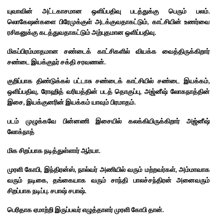
யுவாவின் அட்டகாசமான ஒளிப்பதிவு படத்துக்கு பெரும் பலம்.
லொகேஷன்களை பிரேமுக்குள் அடக்குவதாகட்டும், காட்சியின் உணர்வை
ரசிகனுக்கு கடத்துவதாகட்டும் அற்புதமான ஒளிப்பதிவு.
மிகப்பிரம்மாதமான சண்டைக் காட்சிகளில் வியக்க வைத்திருக்கிறார்
சண்டை இயக்குநர் சக்தி சரவணன்.
குறிப்பாக திண்டுக்கல் பட்டாசு சண்டைக் காட்சியில் சண்டை இயக்கம்,
ஒளிப்பதிவு, ரோஹித் வரியத்தின் படத் தொகுப்பு, அஜ்னீஷ் லோகநாத்தின்
இசை, இயக்குனரின் இயக்கம் யாவும் பிரமாதம்.
படம் முழுக்கவே பின்னணி இசையில் கலக்கியிருக்கிறார் அஜ்னீஷ்
லோக்நாத்
மிக சிறப்பாக நடித்துள்ளார் ஆர்யா.
முரளி கோபி, இந்திரன்ஸ், நால்வர் அணியில் வரும் மற்றவர்கள், அம்மாவாக
வரும் நடிகை, தங்கையாக வரும் சாந்தி பாலச்சந்திரன் அனைவரும்
சிறப்பாக நடிப்பு. சபாஷ் சபாஷ்.
பெரிதாக ஏமாற்றி இருப்பவர் எழுத்தாளர் முரளி கோபி தான்.