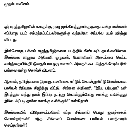
முதல் பலவீனம்.
ஓர் ஈழத்தமிழனின் கதைக்கு முழு முக்கியத்துவம் தருவதா என்ற எண்ணம்
எப்போது படம் சம்மந்தப்பட்டவர்களுக்கு வந்ததோ, அப்பவே படம் படுத்து
விட்டது.
இன்னொரு பக்கம் ஈழத்தமிழர்களை படத்தில் சீண்டவும் தயங்கவில்லை.
இலங்கை ராணுவ அதிகாரி ஒருவன், போராளிகள் அமைப்பை கெட்ட
வார்த்தையில் திட்டுவதுபோல ஒரு வசனம். அதைக் கூட அந்தக் கேரக்டரின்
பார்வை என்று சொல்லி விடலாம்.
ஆனால்,
தமிழர்களை நிராயுதபாணியாக சுட்டுக் கொன்றுவிட்டு பெண்களை
பாலியல் ரீதியாக சீரழித்து விட்டு, சிங்கள அதிகாரி, “இப்ப புரியுதா? உன்
இடத்துல வந்து நான் இப்படி நடந்து கொள்ளும்போது உனக்கு வலிக்குது
இல்ல. அப்படி தானே எனக்கு வலிக்கும்?” என்கிறான்.
இலங்கையில் விடுதலைப்புலிகள் எந்த சிங்களப் பொது ஜனத்தைக்
கொன்றார்கள்? எந்த சிங்களப் பெண்ணை பாலியல் பலாத்காரம்
செய்தார்கள்?