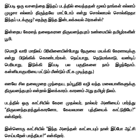
இப்படி ஒரு வசனத்தை இந்தப் படத்தில் வைத்ததன் மூலம் நாங்கள் எல்லாம்
முழுசா எல்லாம் திருந்தவே மாட்டோம் என்று சொல்லாமல் சொல்கிறதா
இந்தப் படக்குழு? எதற்கு இந்த இன்டலக்சுவல் அரகன்ஸ்?
இன்றைய கேரளத் தலைநகரான திருவனந்தபுரம் உண்மையில் தமிழர்களின்
பூமி.
(மொழி வாரி மாநிலப் பிரிவினையின்போது நேருவை மயக்கி கேரளாவுக்கு
என்று பிடுங்கிக் கொண்டார்கள்.
நெய்யாறு, நெடுமங்காடு, வண்டிப்
பெரியாறு, இடுக்கி இப்படி பல பகுதிகளை நாம் இழந்தோம்.
கன்னியாகுமரியை மட்டும் மீண்டும் மீட்க முடிந்தது.)
எனவே சில தலைமுறை முந்தைய, நம்பூதிரி வழி வந்த மலையாளிகளுக்கு
திருவனந்தபுரம் என்றால் இளக்காரம். காரணம் அது தமிழர் நிலம்.
படத்தில் ஒரு காட்சியில் கேரள முதல்வர், நால்வர் அணியைப் பார்த்து
“திருவனந்தபுரத்துக்காரனோட கேவலமான புத்தியைக் காட்டுறியே?”
என்கிறார்.
இன்னொரு காட்சியில் ”இந்த அனந்தன் காட்டையும் நான் இப்போ ஆட்சி
செய்யறேன் பாத்தியா?” என்கிறார்.