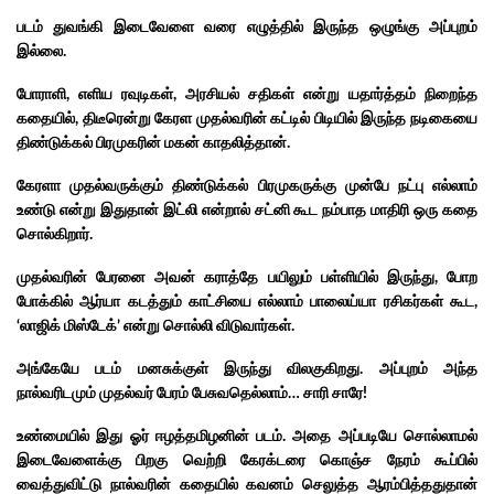
படம் துவங்கி இடைவேளை வரை எழுத்தில் இருந்த ஒழுங்கு அப்புறம்
இல்லை.
போராளி, எளிய ரவுடிகள், அரசியல் சதிகள் என்று யதார்த்தம் நிறைந்த
கதையில், திடீரென்று கேரள முதல்வரின் கட்டில் பிடியில் இருந்த நடிகையை
திண்டுக்கல் பிரமுகரின் மகன் காதலித்தான்.
கேரளா முதல்வருக்கும் திண்டுக்கல் பிரமுகருக்கு முன்பே நட்பு எல்லாம்
உண்டு என்று
இதுதான் இட்லி என்றால் சட்னி கூட நம்பாத மாதிரி ஒரு கதை
சொல்கிறார்.
முதல்வரின் பேரனை அவன் கராத்தே பயிலும் பள்ளியில் இருந்து, போற
போக்கில் ஆர்யா கடத்தும் காட்சியை எல்லாம் பாலைய்யா ரசிகர்கள் கூட,
‘லாஜிக் மிஸ்டேக்’ என்று சொல்லி விடுவார்கள்.
அங்கேயே படம் மனசுக்குள் இருந்து விலகுகிறது. அப்புறம் அந்த
நால்வரிடமும் முதல்வர் பேரம் பேசுவதெல்லாம்… சாரி சாரே!
உண்மையில் இது ஓர் ஈழத்தமிழனின் படம். அதை அப்படியே சொல்லாமல்
இடைவேளைக்கு பிறகு வெற்றி கேரக்டரை கொஞ்ச நேரம் கூப்பில்
வைத்துவிட்டு நால்வரின் கதையில் கவனம் செலுத்த ஆரம்பித்ததுதான்