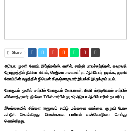
Share
ஆர்யா, முரளி கோபி, இந்திரன்ஸ், சுனில், சாந்தி பாலச்சந்திரன், கவுரவத்
தோற்றத்தில் நிகிலா விமல், ரெஜினா கஸாண்ட்ரா ஆகியோர் நடிக்க, முரளி
கோபியின் எழுத்தில் ஜியென் கிருஷ்ணகுமார் இயக்கி இருக்கும் படம்.
கோகுலம் மூவீஸ் சார்பில் கோகுலம் கோபாலன், மினி ஸ்டுடியோஸ் சார்பில்
வினோத்குமார், தி ஷோ பீப்பிள் சார்பில் நடிகர் ஆர்யா ஆகியோரின் தயாரிப்பு.
இலங்கையில் சிங்கள ராணுவம் தமிழ் மக்களை காக்கை, குருவி போல
சுட்டுக் கொல்கிறது; பெண்களை பாலியல் வன்கொடுமை செய்து
கொல்கிறது.