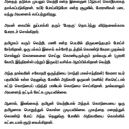
அதைத் தடுக்க முயலும் வெற்றி என்ற இளைஞன் (ஆர்யா) கொடூரமாகத்
தாக்கப்படுகிறான். உயிர் போய்விடுமோ என்ற சூழலில், போராளிகள் படை
வந்து அவனைக் காப்பற்றுகிறது.
அவன் கையில் துப்பாக்கி தரும் ‘மேதகு’ தொடர்ந்து விடுதலைக்காக
போராடச் சொல்கிறார்.
தமிழகம் வரும் வெற்றி, மணி என்ற பெயரில் திருவனந்தபுரம் போய்ச்
சேர்கிறான். ஒரு பக்கம் இசைக் கச்சேரி நடத்திக் கொண்டு கேரள முதல்வர்
சொல்லும் கொலைகளை செய்து கொண்டிருக்கும் நால்வருடன் (முரளி
கோபி, இந்திரன்ஸ் மற்றும் இருவர்) வசிக்க ஆரம்பிக்கிறான் வெற்றி.
அந்த நால்வரின் சகோதரி ஒருத்தியை (சாந்தி பாலச்சந்திரன்) கேரளா உயர்
பதவியில் உள்ள தெலுங்கு போலீஸ் அதிகாரி ஒருவன் (சுனில்) சிகரெட்டால்
சுட்டு கொடுமைப் படுத்தி பாலியல் கொடுமை செய்கிறான். நால்வராலும்
அவனைத் தட்டிக் கேட்க முடியவில்லை.
ஆனால், இலங்கைத் தமிழன் வெற்றியால் அந்தக் கொடுமையை ஒரு
தமிழனாக பொறுத்துக் கொள்ள முடியவில்லை. முகத்தை மறைத்துக்
கொண்டு போய் அந்த தெலுங்கு போலீஸ் அதிகாரியை கொள்ளிக்
கட்டையால் சூடு வைக்கிறான்.