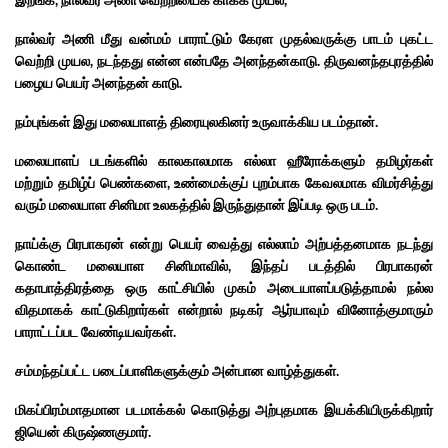
இறங்க, நால்வர் அணி வெற்றியைக் காக்க முயல,
நால்வர் அணி மீது வன்மம் பாராட்டும் கேரள முதல்வருக்கு பாடம் புகட்ட
வெற்றி முயல, நடந்தது என்ன என்பதே அனந்தன்காடு. திருவனந்தபுரத்தில்
பழைய பெயர் அனந்தன் காடு.
நம்புங்கள் இது மலையாளத் திரையுலகினர் உருவாக்கிய படம்தான்.
மலையாளப் படங்களில் காலகாலமாக எல்லா ஹீரோக்களும் தமிழர்கள்
மற்றும் தமிழ்ப் பெண்களை, உண்மைக்குப் புறம்பாக கேவலமாக விமர்சித்து
வரும் மலையாள சினிமா உலகத்தில் இருந்துதான் இப்படி ஒரு படம்.
நாய்க்கு பிரபாகரன் என்று பெயர் வைத்து எல்லாம் அற்பத்தனமாக நடந்து
கொண்ட மலையாள சினிமாவில், இந்தப் படத்தில் பிரபாகரன்
கதாபாத்திரத்தை ஒரு காட்சியில் முகம் அடையாளப்படுத்தாமல் நல்ல
விதமாகக் காட்டுகிறார்கள் என்றால் நடிகர் ஆர்யாவும் வினோத்குமாரும்
பாராட்டப்பட வேண்டியவர்கள்.
சம்மந்தப்பட்ட படைப்பாளிகளுக்கும் அன்பான வாழ்த்துகள்.
மிகப்பிரம்மாதமான படமாக்கல் கொடுத்து அற்புதமாக இயக்கியிருக்கிறார்
ஜியென் கிருஷ்ணகுமார்.