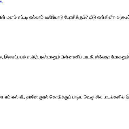
களின் மனம் எப்படி எல்லாம் வலியோடு யோசிக்கும்? வீடு என்கின்ற அமை
சைப்புயல் ஏ.ஆர். ரஹ்மானும் பின்னணிப் பாடகி ஸ்வேதா மோகனும், ரக்‌
்.எஸ்.வி, தானே குரல் கொடுத்துப் பாடிய வெகு சில பாடல்களில் இத