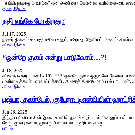
“எங்கிருந்தாலும் வாழ்க” என அண்ணா சொன்ன வார்த்தையை வைத்து
திரை இசை
நதி எங்கே போகிறது?
Jul 17, 2025
நடிகர் திலகம் சிவாஜி கணேசனும், சரோஜா தேவியும் மிகவும் மென்
திரை இசை
“ஒன்றே குலம் என்று பாடுவோம்…”!
Jul 8, 2025
திரைத் தெறிப்புகள்! - 102: *** 'ஒன்றே குலம் ஒருவனே தேவன்'
முன்வைத்தவர் புலமைப்பித்தன். அதைத் திரைமொழியில் பாடியவர்…
திரை இசை
புஷ்பா, தண்டேல், குபேரா: டிஎஸ்பியின் ஹாட்ரிக
Jun 26, 2025
இந்திய சினிமாவின் இசை உலகில் தனிச்சிறப்புடன் மின்னும் ராக் ஸ்ட
வேறு ஜானர்களில், மூன்று பிளாக்பஸ்டர் ஹிட்ஸ் தந்து…
பாடல்