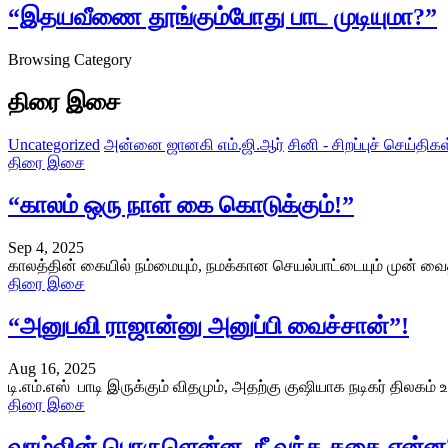
“இதயவீணை தூங்கும்போது பாட முடியுமா?”
Browsing Category
திரை இசை
Uncategorized
அன்னை ஜானகி எம்.ஜி.ஆர்
சினி - சிறப்புச் செய்திகள
திரை இசை
“காலம் ஒரு நாள் கை கொடுக்கும்!”
Sep 4, 2025
காலத்தின் கையில் நம்மையும், நமக்கான செயல்பாட்டையும் முன் வைத
திரை இசை
“அனுபவி ராஜான்னு அனுப்பி வைச்சான்”!
Aug 16, 2025
டி.எம்.எஸ் பாடி இருக்கும் விதமும், அதற்கு குஷியாக நடிகர் திலகம்
திரை இசை
வாழ்வின் பொருளென்ன, நீ வந்த கதை என்ன