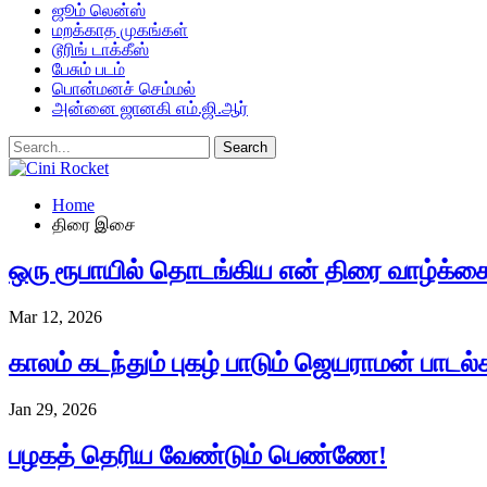
ஜூம் லென்ஸ்
மறக்காத முகங்கள்
டூரிங் டாக்கீஸ்
பேசும் படம்
பொன்மனச் செம்மல்
அன்னை ஜானகி எம்.ஜி.ஆர்
Home
திரை இசை
ஒரு ரூபாயில் தொடங்கிய என் திரை வாழ்க்க
Mar 12, 2026
காலம் கடந்தும் புகழ் பாடும் ஜெயராமன் பாடல்
Jan 29, 2026
பழகத் தெரிய வேண்டும் பெண்ணே!