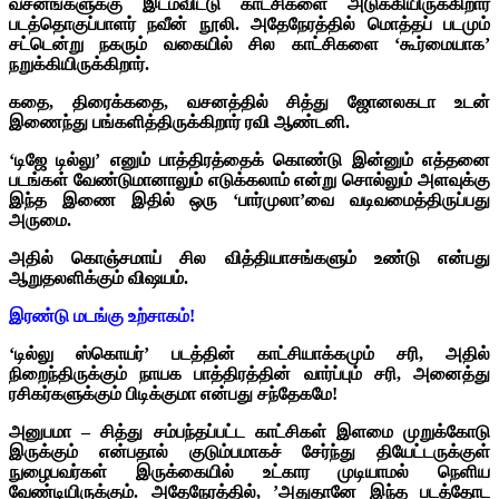
வசனங்களுக்கு இடம்விட்டு காட்சிகளை அடுக்கியிருக்கிறார்
படத்தொகுப்பாளர் நவீன் நூலி. அதேநேரத்தில் மொத்தப் படமும்
சட்டென்று நகரும் வகையில் சில காட்சிகளை ‘கூர்மையாக’
நறுக்கியிருக்கிறார்.
கதை, திரைக்கதை, வசனத்தில் சித்து ஜோனலகடா உடன்
இணைந்து பங்களித்திருக்கிறார் ரவி ஆண்டனி.
‘டிஜே டில்லு’ எனும் பாத்திரத்தைக் கொண்டு இன்னும் எத்தனை
படங்கள் வேண்டுமானாலும் எடுக்கலாம் என்று சொல்லும் அளவுக்கு
இந்த இணை இதில் ஒரு ‘பார்முலா’வை வடிவமைத்திருப்பது
அருமை.
அதில் கொஞ்சமாய் சில வித்தியாசங்களும் உண்டு என்பது
ஆறுதலளிக்கும் விஷயம்.
இரண்டு மடங்கு உற்சாகம்!
‘டில்லு ஸ்கொயர்’ படத்தின் காட்சியாக்கமும் சரி, அதில்
நிறைந்திருக்கும் நாயக பாத்திரத்தின் வார்ப்பும் சரி, அனைத்து
ரசிகர்களுக்கும் பிடிக்குமா என்பது சந்தேகமே!
அனுபமா – சித்து சம்பந்தப்பட்ட காட்சிகள் இளமை முறுக்கோடு
இருக்கும் என்பதால் குடும்பமாகச் சேர்ந்து தியேட்டருக்குள்
நுழைபவர்கள் இருக்கையில் உட்கார முடியாமல் நெளிய
வேண்டியிருக்கும். அதேநேரத்தில், ’அதுதானே இந்த படத்தோட