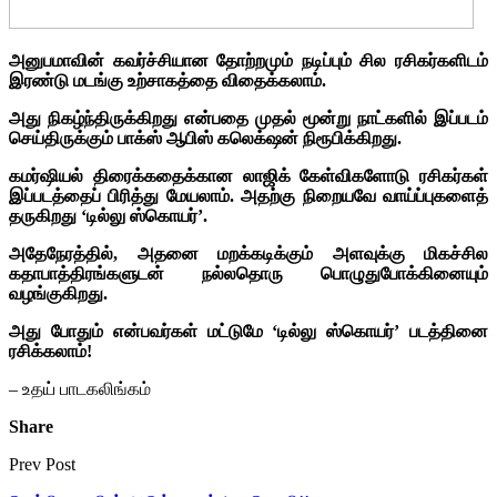
அனுபமாவின் கவர்ச்சியான தோற்றமும் நடிப்பும் சில ரசிகர்களிடம்
இரண்டு மடங்கு உற்சாகத்தை விதைக்கலாம்.
அது நிகழ்ந்திருக்கிறது என்பதை முதல் மூன்று நாட்களில் இப்படம்
செய்திருக்கும் பாக்ஸ் ஆபிஸ் கலெக்‌ஷன் நிரூபிக்கிறது.
கமர்ஷியல் திரைக்கதைக்கான லாஜிக் கேள்விகளோடு ரசிகர்கள்
இப்படத்தைப் பிரித்து மேயலாம். அதற்கு நிறையவே வாய்ப்புகளைத்
தருகிறது ‘டில்லு ஸ்கொயர்’.
அதேநேரத்தில், அதனை மறக்கடிக்கும் அளவுக்கு மிகச்சில
கதாபாத்திரங்களுடன் நல்லதொரு பொழுதுபோக்கினையும்
வழங்குகிறது.
அது போதும் என்பவர்கள் மட்டுமே ‘டில்லு ஸ்கொயர்’ படத்தினை
ரசிக்கலாம்!
– உதய் பாடகலிங்கம்
Share
Prev Post