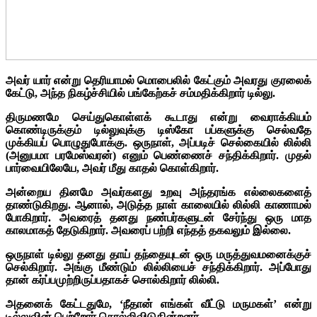
அவர் யார் என்று தெரியாமல் மொபைலில் கேட்கும் அவரது குரலைக்
கேட்டு, அந்த நிகழ்ச்சியில் பங்கேற்கச் சம்மதிக்கிறார் டில்லு.
திருமணமே செய்துகொள்ளக் கூடாது என்று வைராக்கியம்
கொண்டிருக்கும் டில்லுவுக்கு டிஸ்கோ பப்களுக்கு செல்வதே
முக்கியப் பொழுதுபோக்கு. ஒருநாள், அப்படிச் செல்கையில் லில்லி
(அனுபமா பரமேஸ்வரன்) எனும் பெண்ணைச் சந்திக்கிறார். முதல்
பார்வையிலேயே, அவர் மீது காதல் கொள்கிறார்.
அன்றைய தினமே அவர்களது உறவு அந்தரங்க எல்லைகளைத்
தாண்டுகிறது. ஆனால், அடுத்த நாள் காலையில் லில்லி காணாமல்
போகிறார். அவரைத் தனது நண்பர்களுடன் சேர்ந்து ஒரு மாத
காலமாகத் தேடுகிறார். அவரைப் பற்றி எந்தத் தகவலும் இல்லை.
ஒருநாள் டில்லு தனது தாய் தந்தையுடன் ஒரு மருத்துவமனைக்குச்
செல்கிறார். அங்கு மீண்டும் லில்லியைச் சந்திக்கிறார். அப்போது
தான் கர்ப்பமுற்றிருப்பதாகச் சொல்கிறார் லில்லி.
அதனைக் கேட்டதுமே, ‘நீதான் எங்கள் வீட்டு மருமகள்’ என்று
டில்லுவின் பெற்றோர் சொல்லிவிடுகின்றனர்.