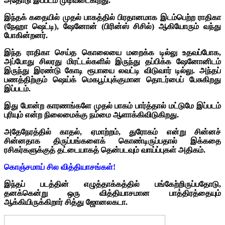
அதோடு இப்படம் முடிவடைகிறது.
இந்தக் கதையில் முதல் பாகத்தில் பிரதானமாக இடம்பெற்ற ராதிகா
(நேஹா ஷெட்டி), ஷேனோன் (பிரின்ஸ் சிசில்) ஆகியோரும் வந்து
போகின்றனர்.
இந்த ராதிகா செய்த கொலையை மறைக்க டில்லு உதவப்போக,
அப்போது சிலரது மிரட்டல்களில் இருந்து தப்பிக்க ஷேனோனிடம்
இருந்து இரண்டு கோடி ரூபாயை லவட்டி விடுவார் டில்லு. அந்தப்
பணத்திற்கும் ஷெய்க் மெகபூப்புக்குமான தொடர்பைப் பேசுகிறது
இப்படம்.
இது போன்ற காரணங்களே முதல் பாகம் பார்த்தால் மட்டுமே இப்படம்
புரியும் என்ற நிலைமைக்கு நம்மை ஆளாக்கிவிடுகிறது.
அதேநேரத்தில் காதல், ஏமாற்றம், துரோகம் என்று சின்னச்
சின்னதாக திருப்பங்களைக் கொண்டிருப்பதால் இக்கதை
ரசிகர்களுக்குத் தட்டையாகத் தென்படவும் வாய்ப்புகள் அதிகம்.
கொஞ்சமாய் சில வித்தியாசங்கள்!
இந்தப் படத்தின் எழுத்தாக்கத்தில் பங்கேற்றிருப்பதோடு,
தனக்கென்று ஒரு வித்தியாசமான பாத்திரத்தையும்
ஆக்கியிருக்கிறார் சித்து ஜோனலகடா.