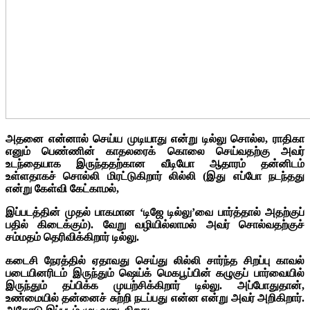
அதனை என்னால் செய்ய முடியாது என்று டில்லு சொல்ல, ராதிகா
எனும் பெண்ணின் காதலரைக் கொலை செய்வதற்கு அவர்
உடந்தையாக இருந்ததற்கான வீடியோ ஆதாரம் தன்னிடம்
உள்ளதாகச் சொல்லி மிரட்டுகிறார் லில்லி (இது எப்போ நடந்தது
என்று கேள்வி கேட்காமல்,
இப்படத்தின் முதல் பாகமான ‘டிஜே டில்லு’வை பார்த்தால் அதற்குப்
பதில் கிடைக்கும்). வேறு வழியில்லாமல் அவர் சொல்வதற்குச்
சம்மதம் தெரிவிக்கிறார் டில்லு.
கடைசி நேரத்தில் ஏதாவது செய்து லில்லி சார்ந்த சிறப்பு காவல்
படையினரிடம் இருந்தும் ஷெய்க் மெகபூப்பின் கழுகுப் பார்வையில்
இருந்தும் தப்பிக்க முயற்சிக்கிறார் டில்லு. அப்போதுதான்,
உண்மையில் தன்னைச் சுற்றி நடப்பது என்ன என்று அவர் அறிகிறார்.