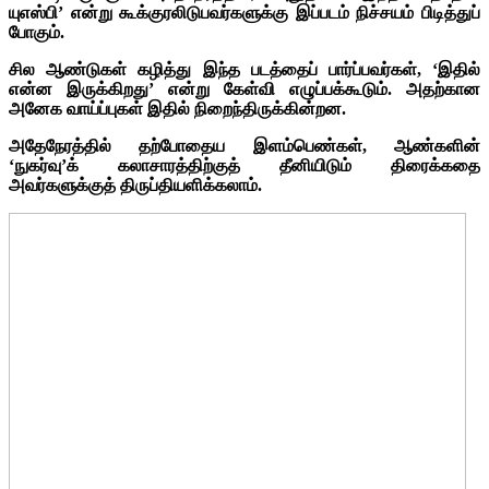
யுஎஸ்பி’ என்று கூக்குரலிடுபவர்களுக்கு இப்படம் நிச்சயம் பிடித்துப்
போகும்.
சில ஆண்டுகள் கழித்து இந்த படத்தைப் பார்ப்பவர்கள், ‘இதில்
என்ன இருக்கிறது’ என்று கேள்வி எழுப்பக்கூடும். அதற்கான
அனேக வாய்ப்புகள் இதில் நிறைந்திருக்கின்றன.
அதேநேரத்தில் தற்போதைய இளம்பெண்கள், ஆண்களின்
‘நுகர்வு’க் கலாசாரத்திற்குத் தீனியிடும் திரைக்கதை
அவர்களுக்குத் திருப்தியளிக்கலாம்.