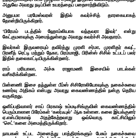
அதுவே அவரது நடிப்பின் உயரத்தைப் பறைசாற்றிவிடும்.
அனுபமா பரமேஸ்வரன் இதில் கவர்ச்சித் தாரகையாகத்
தோன்றியிருக்கிறார்.
‘பிரேமம் படத்தில் ஹோம்லியாக வந்தவரா இவர்’ என்று
கேட்குமளவுக்கு அமைந்துள்ளது அவரது கவர்ச்சி அவதாரம்.
இவர்கள் இருவரையும் தவிர்த்து முரளி சர்மா, முரளிதர் கவுட்,
பிரனீத் ரெட்டி மற்றும் நேகா, பிரம்மாஜி, பிரின்ஸ் சிசில் உட்படப் பலர்
இதில் தலைகாட்டியிருக்கின்றனர்.
ராம் மரியாலா, அச்சு ராஜாமணி இசையில் பாடல்கள்
வசீகரிக்கின்றன.
பின்னணி இசை தந்துள்ள பீம்ஸ் சிசிரோலியோவுக்கு நகைச்சுவை
உணர்வு அதிகம் என்பது அவரது கைவண்ணத்தில் நன்கு தெரிய
வருகிறது.
ஒளிப்பதிவாளர் சாய் பிரகாஷ் உம்மடிசிங்குவின் கைவண்ணத்தில்
பெரும்பாலான பிரேம்கள் ‘கலர்ஃபுல்’ ஆக உள்ளன. கலை இயக்குனர்
ஏ.எஸ்.பிரகாஷ் அதற்கேற்றவாறு ஒவ்வொரு காட்சியிலும்
‘செட்’களை அமைத்திருக்கிறார்.
நாயகன் உட்பட அனைத்து பாத்திரங்களும் பேசும் நகைச்சுவை