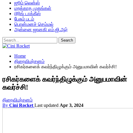
ஜூம் லென்ஸ்
மறக்காத முகங்கள்
டூரிங் டாக்கீஸ்
பேசும் படம்
பொன்மனச் செம்மல்
அன்னை ஜானகி எம்.ஜி.ஆர்
Home
திரைவிமர்சனம்
ரசிகர்களைக் கவர்ந்திழுக்கும் அனுபமாவின் கவர்ச்சி!
ரசிகர்களைக் கவர்ந்திழுக்கும் அனுபமாவின்
கவர்ச்சி!
திரைவிமர்சனம்
By
Cini Rocket
Last updated
Apr 3, 2024