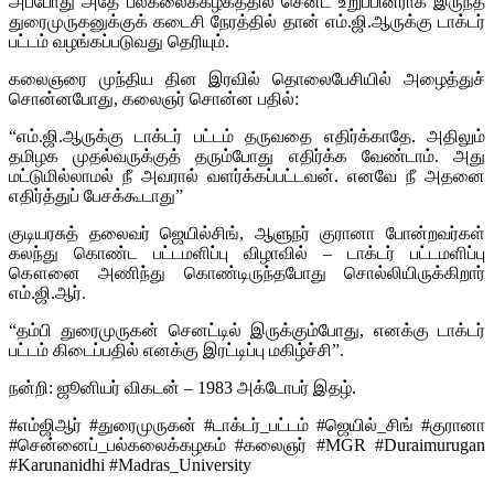
அப்போது அதே பல்கலைக்கழகத்தில் செனட் உறுப்பினராக இருந்த
துரைமுருகனுக்குக் கடைசி நேரத்தில் தான் எம்.ஜி.ஆருக்கு டாக்டர்
பட்டம் வழங்கப்படுவது தெரியும்.
கலைஞரை முந்திய தின இரவில் தொலைபேசியில் அழைத்துச்
சொன்னபோது, கலைஞர் சொன்ன பதில்:
“எம்.ஜி.ஆருக்கு டாக்டர் பட்டம் தருவதை எதிர்க்காதே. அதிலும்
தமிழக முதல்வருக்குத் தரும்போது எதிர்க்க வேண்டாம். அது
மட்டுமில்லாமல் நீ அவரால் வளர்க்கப்பட்டவன். எனவே நீ அதனை
எதிர்த்துப் பேசக்கூடாது”
குடியரசுத் தலைவர் ஜெயில்சிங், ஆளுநர் குரானா போன்றவர்கள்
கலந்து கொண்ட பட்டமளிப்பு விழாவில் – டாக்டர் பட்டமளிப்பு
கௌனை அணிந்து கொண்டிருந்தபோது சொல்லியிருக்கிறார்
எம்.ஜி.ஆர்.
“தம்பி துரைமுருகன் செனட்டில் இருக்கும்போது, எனக்கு டாக்டர்
பட்டம் கிடைப்பதில் எனக்கு இரட்டிப்பு மகிழ்ச்சி”.
நன்றி: ஜூனியர் விகடன் – 1983 அக்டோபர் இதழ்.
#எம்ஜிஆர் #துரைமுருகன் #டாக்டர்_பட்டம் #ஜெயில்_சிங் #குரானா
#சென்னைப்_பல்கலைக்கழகம் #கலைஞர் #MGR #Duraimurugan
#Karunanidhi #Madras_University