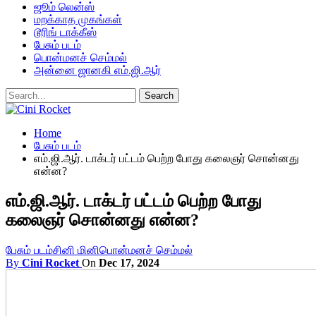
ஜூம் லென்ஸ்
மறக்காத முகங்கள்
டூரிங் டாக்கீஸ்
பேசும் படம்
பொன்மனச் செம்மல்
அன்னை ஜானகி எம்.ஜி.ஆர்
Home
பேசும் படம்
எம்.ஜி.ஆர். டாக்டர் பட்டம் பெற்ற போது கலைஞர் சொன்னது
என்ன?
எம்.ஜி.ஆர். டாக்டர் பட்டம் பெற்ற போது
கலைஞர் சொன்னது என்ன?
பேசும் படம்
சினி மினி
பொன்மனச் செம்மல்
By
Cini Rocket
On
Dec 17, 2024