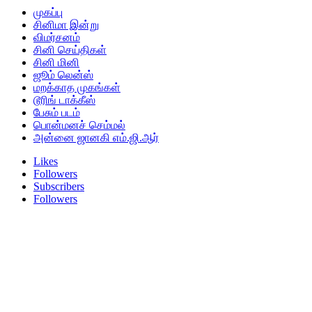
முகப்பு
சினிமா இன்று
விமர்சனம்
சினி செய்திகள்
சினி மினி
ஜூம் லென்ஸ்
மறக்காத முகங்கள்
டூரிங் டாக்கீஸ்
பேசும் படம்
பொன்மனச் செம்மல்
அன்னை ஜானகி எம்.ஜி.ஆர்
Likes
Followers
Subscribers
Followers