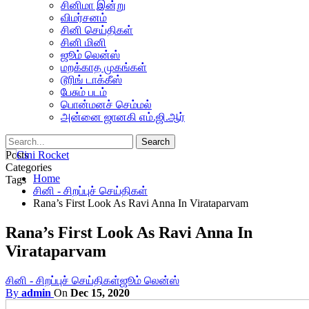
சினிமா இன்று
விமர்சனம்
சினி செய்திகள்
சினி மினி
ஜூம் லென்ஸ்
மறக்காத முகங்கள்
டூரிங் டாக்கீஸ்
பேசும் படம்
பொன்மனச் செம்மல்
அன்னை ஜானகி எம்.ஜி.ஆர்
Posts
Categories
Home
Tags
சினி - சிறப்புச் செய்திகள்
Rana’s First Look As Ravi Anna In Virataparvam
Rana’s First Look As Ravi Anna In
Virataparvam
சினி - சிறப்புச் செய்திகள்
ஜூம் லென்ஸ்
By
admin
On
Dec 15, 2020