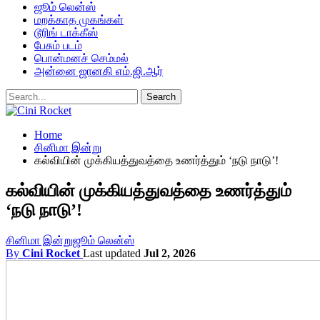
ஜூம் லென்ஸ்
மறக்காத முகங்கள்
டூரிங் டாக்கீஸ்
பேசும் படம்
பொன்மனச் செம்மல்
அன்னை ஜானகி எம்.ஜி.ஆர்
Home
சினிமா இன்று
கல்வியின் முக்கியத்துவத்தை உணர்த்தும் ‘நடு நாடு’!
கல்வியின் முக்கியத்துவத்தை உணர்த்தும்
‘நடு நாடு’!
சினிமா இன்று
ஜூம் லென்ஸ்
By
Cini Rocket
Last updated
Jul 2, 2026