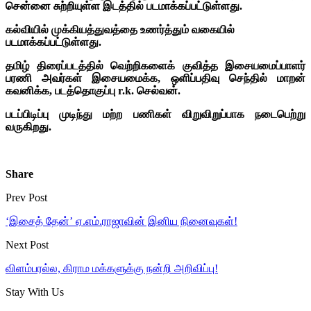
சென்னை சுற்றியுள்ள இடத்தில் படமாக்கப்பட்டுள்ளது.
கல்வியில் முக்கியத்துவத்தை உணர்த்தும் வகையில்
படமாக்கப்பட்டுள்ளது.
தமிழ் திரைப்படத்தில் வெற்றிகளைக் குவித்த இசையமைப்பாளர்
பரணி அவர்கள் இசையமைக்க,
ஒளிப்பதிவு செந்தில் மாறன்
கவனிக்க, படத்தொகுப்பு r.k. செல்வன்.
படப்பிடிப்பு முடிந்து மற்ற பணிகள் விறுவிறுப்பாக நடைபெற்று
வருகிறது.
Share
Prev Post
‘இசைத் தேன்’ ஏ.எம்.ராஜாவின் இனிய நினைவுகள்!
Next Post
விளம்பரல்ல, கிராம மக்களுக்கு நன்றி அறிவிப்பு!
Stay With Us