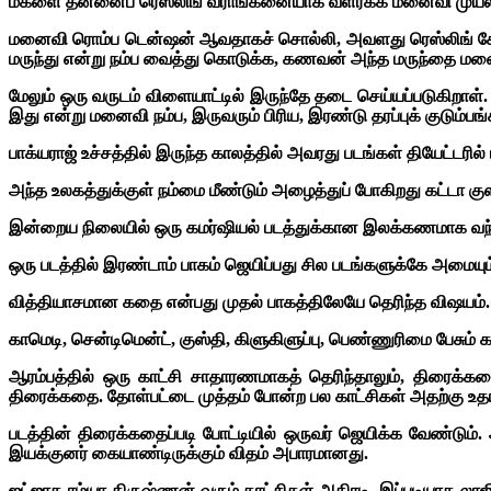
மகளை தன்னைப் ரெஸ்லிங் வீராங்கனையாக வளர்க்க மனைவி முயல, ம
மனைவி ரொம்ப டென்ஷன் ஆவதாகச் சொல்லி, அவளது ரெஸ்லிங் கோச்
மருந்து என்று நம்ப வைத்து கொடுக்க, கணவன் அந்த மருந்தை மன
மேலும் ஒரு வருடம் விளையாட்டில் இருந்தே தடை செய்யப்படுகிற
இது என்று மனைவி நம்ப,
இருவரும் பிரிய, இரண்டு தரப்புக் குடும்
பாக்யராஜ் உச்சத்தில் இருந்த காலத்தில் அவரது படங்கள் தியேட்டரில் பா
அந்த உலகத்துக்குள் நம்மை மீண்டும் அழைத்துப் போகிறது கட்டா குஸ
இன்றைய நிலையில் ஒரு கமர்ஷியல் படத்துக்கான இலக்கணமாக வந்தி
ஒரு படத்தில் இரண்டாம் பாகம் ஜெயிப்பது சில படங்களுக்கே அமையும்
வித்தியாசமான கதை என்பது முதல் பாகத்திலேயே தெரிந்த விஷயம்.
காமெடி, சென்டிமென்ட், குஸ்தி, கிளுகிளுப்பு, பெண்ணுரிமை பேசும
ஆரம்பத்தில் ஒரு காட்சி சாதாரணமாகத் தெரிந்தாலும், திரைக்க
திரைக்கதை. தோள்பட்டை முத்தம் போன்ற பல காட்சிகள் அதற்கு உத
படத்தின் திரைக்கதைப்படி போட்டியில் ஒருவர் ஜெயிக்க வேண்டும்
இயக்குனர் கையாண்டிருக்கும் விதம் அபாரமானது.
ஜட்ஜாக ரம்யா கிருஷ்ணன் வரும் காட்சிகள் அதிரடி. இப்படியாக லா