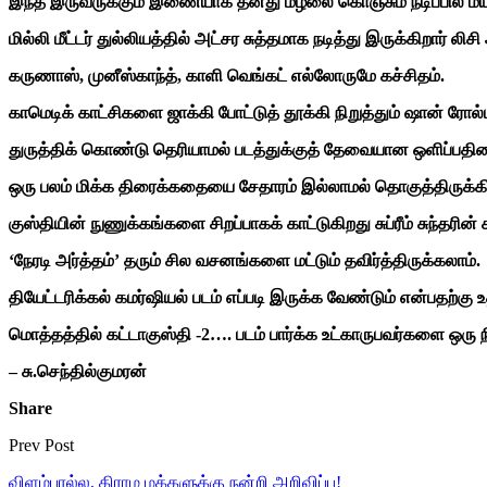
இந்த இருவருக்கும் இணையாக தனது மழலை கொஞ்சும் நடிப்பில் மயக்கி
மில்லி மீட்டர் துல்லியத்தில் அட்சர சுத்தமாக நடித்து இருக்கிறார் லிசி
கருணாஸ், முனீஸ்காந்த், காளி வெங்கட் எல்லோருமே கச்சிதம்.
காமெடிக் காட்சிகளை ஜாக்கி போட்டுத் தூக்கி நிறுத்தும் ஷான் 
துருத்திக் கொண்டு தெரியாமல் படத்துக்குத் தேவையான ஒளிப்பதிவ
ஒரு பலம் மிக்க திரைக்கதையை சேதாரம் இல்லாமல் தொகுத்திருக்கிற
குஸ்தியின் நுணுக்கங்களை சிறப்பாகக் காட்டுகிறது சுப்ரீம் சுந்தரி
‘நேரடி அர்த்தம்’ தரும் சில வசனங்களை மட்டும் தவிர்த்திருக்கலாம்.
தியேட்டரிக்கல் கமர்ஷியல் படம் எப்படி இருக்க வேண்டும் என்பதற்கு 
மொத்தத்தில் கட்டாகுஸ்தி -2…. படம் பார்க்க உட்காருபவர்களை ஒரு
– சு.செந்தில்குமரன்
Share
Prev Post
விளம்பரல்ல, கிராம மக்களுக்கு நன்றி அறிவிப்பு!