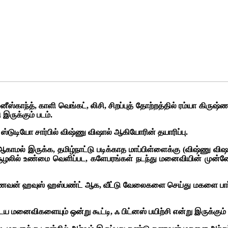
ஸ்காந்த், காளி வெங்கட், லிசி, சிறப்புத் தோற்றத்தில் ரம்யா கிருஷ்ணன
ருக்கும் படம்.
ஸ்டுடியோ சார்பில் விஷ்ணு விஷால் ஆகியோரின் தயாரிப்பு.
 ஆகாமல் இருக்க, தமிழ்நாட்டு படிக்காத மாப்பிள்ளைக்கு (விஷ்ணு வ
ழலில் உண்மை வெளிப்பட, களேபரங்கள் நடந்து மனைவியின் முன்னேற
). கணவன் ஹவுஸ் ஹஸ்பண்ட் ஆக, வீட்டு வேலைகளை செய்து மகளை பார்
ைய மனைவிகளையும் ஒன்று கூட்டி, ஃ பிட்னஸ் பயிற்சி என்று இருக்கு