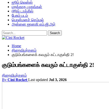
ஜூம் லென்ஸ்
மறக்காத முகங்கள்
டூரிங் டாக்கீஸ்
பேசும் படம்
பொன்மனச் செம்மல்
அன்னை ஜானகி எம்.ஜி.ஆர்
Home
திரைவிமர்சனம்
குடும்பங்களைக் கவரும் கட்டாகுஸ்தி 2!
குடும்பங்களைக் கவரும் கட்டாகுஸ்தி 2!
திரைவிமர்சனம்
By
Cini Rocket
Last updated
Jul 3, 2026