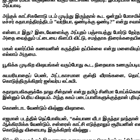
அய்யாவு.
அந்தக் காட்சிகளோடு படம் முடிந்து இருந்தால் கூட ஒன்றும் மோசம
டீச்சர் கதாபாத்திரத்திடம் ”வர்றியா, ஒண்டிக்கு ஒண்டி?” என்று சவால
என்னடா இது? இடைவேளைக்கு அப்புறம் பஞ்சாயத்து போர்டு தேர்தல்
அதை வைத்தும் பட்டையை கிளப்பி விட்டு, சமத்தாக திரைக்கதையின் 
மகள் வளர்ப்பில் கணவனின் கருத்தில் தப்பில்லை என்று மனைவியும்
எல்லாம் அருமை.
யூகிக்க முடிகிற விஷயங்கள் வரும்போது கூட, நிறைவாக உணரும்படி
சுயமரியாதைப் பெண், அட்டகாசமான குஸ்தி வீராங்கனை, தொட்டால
கொடுத்திருக்கிறார் ஐஸ்வர்ய லட்சுமி.
கதாநாயகிகளுக்கே நாலு சீன்தான் என்று தமிழ் சினிமா போய்க்கொண்
இன்னும் பெரிய விஷயம். அந்த சுகம் படைப்பாளிகளுக்குத்தான் புரியும
கொண்டாட வேண்டும் விஷ்ணு விஷாலை.
எஜமான் படத்தில் நெப்போலியன், “கல்யாண வீடா இருந்தா நாந்தான
ஆக்கிரமிக்க வேண்டும். சன்ரைஸ் காட்சி எடுத்தாலும் சூரியனின் எ
கொடுத்து விளையாடி இருக்கிறார் விஷ்ணு .