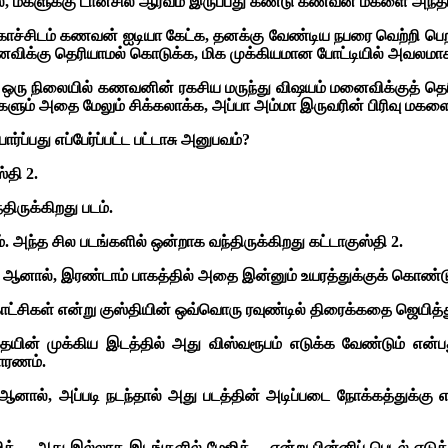
களுக்கு டான்சில் ஆர்வம் இருப்பது கண்டு கணவன் மகளை அந்தப் ப
சிடம் கணவன் ஐடியா கேட்க, தனக்கு வேண்டிய நபரை வெற்றி பெற வ
ைவிக்கு தெரியாமல் கொடுக்க,
மிக முக்கியமான போட்டியில் அவலமா
ாள். ஒரு நிலையில் கணவனின் ரகசிய மருந்து விஷயம் மனைவிக்குத் 
பங்களும் அதை மேலும் சிக்கலாக்க, அப்பா அம்மா இருவரின் பிரிவு மக
ர்ப்பது எப்பேர்ப்பட்ட பட்டாசு அனுபவம்?
்தி 2.
ருக்கிறது படம்.
. அந்த சில படங்களில் ஒன்றாக வந்திருக்கிறது கட்டாகுஸ்தி 2.
 ஆனால், இரண்டாம் பாகத்தில் அதை இன்னும் உயரத்துக்குக் கொண்டு
் காட்சிகள் என்று குஸ்தியின் ஒவ்வொரு ரவுண்டில் திரைக்கதை ஜெயித
தையின் முக்கிய இடத்தில் அது விஸ்வரூபம் எடுக்க வேண்டும் என
ாரணம்.
. ஆனால், அப்படி நடந்தால் அது படத்தின் அடிப்படை நோக்கத்துக்க
ஜிக்… அது இல்லாத இடங்களில் மேஜிக்… என்று பின்னிப் பெடல் எடுத்