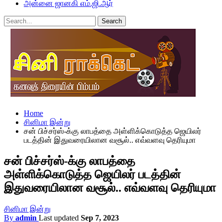
அன்னை ஜானகி எம்.ஜி.ஆர்
Home
சினிமா இன்று
சன் பிச்சர்ஸ்-க்கு லாபத்தை அள்ளிக்கொடுத்த ஜெயிலர்
படத்தின் இதுவரையிலான வசூல்.. எவ்வளவு தெரியுமா
சன் பிச்சர்ஸ்-க்கு லாபத்தை
அள்ளிக்கொடுத்த ஜெயிலர் படத்தின்
இதுவரையிலான வசூல்.. எவ்வளவு தெரியுமா
சினிமா இன்று
By
admin
Last updated
Sep 7, 2023