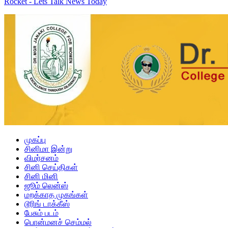
Rocket - Lets Talk News Today
முகப்பு
சினிமா இன்று
விமர்சனம்
சினி செய்திகள்
சினி மினி
ஜூம் லென்ஸ்
மறக்காத முகங்கள்
டூரிங் டாக்கீஸ்
பேசும் படம்
பொன்மனச் செம்மல்