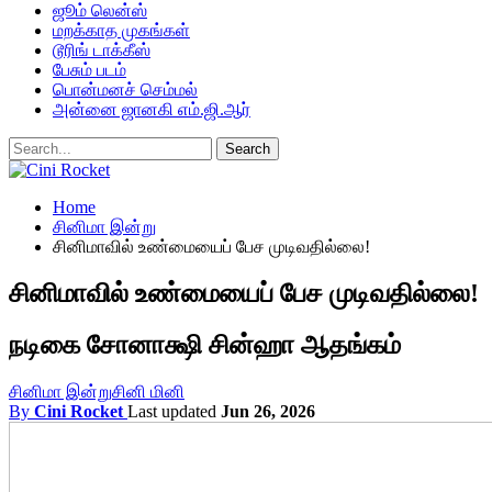
ஜூம் லென்ஸ்
மறக்காத முகங்கள்
டூரிங் டாக்கீஸ்
பேசும் படம்
பொன்மனச் செம்மல்
அன்னை ஜானகி எம்.ஜி.ஆர்
Home
சினிமா இன்று
சினிமாவில் உண்மையைப் பேச முடிவதில்லை!
சினிமாவில் உண்மையைப் பேச முடிவதில்லை!
நடிகை சோனாக்ஷி சின்ஹா ஆதங்கம்
சினிமா இன்று
சினி மினி
By
Cini Rocket
Last updated
Jun 26, 2026