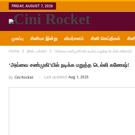
FRIDAY, AUGUST 7, 2026
முகப்பு
சினிமா இன்று
விமர்சனம்
சினி செய்திகள்
சின
Home
டூரிங் டாக்கீஸ்
‘அவ்வை சண்முகி’யில் நடிக்க மறுத்த டெல்லி கணேஷ்!
அன்னை ஜானகி எம்.ஜி.ஆர்
‘அவ்வை சண்முகி’யில் நடிக்க மறுத்த டெல்லி கணேஷ்!
Last updated
Aug 1, 2025
By
Cini Rocket