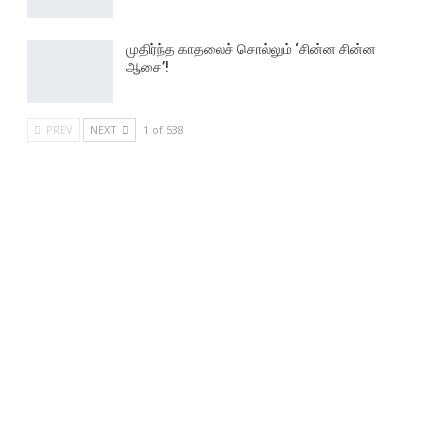
முதிர்ந்த காதலைச் சொல்லும் ‘சின்ன சின்ன
ஆசை’!
PREV
NEXT
1 of 538