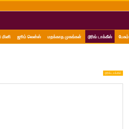
ி மினி
ஜூம் லென்ஸ்
மறக்காத முகங்கள்
டூரிங் டாக்கீஸ்
பேசும்
டூரிங் டாக்கீஸ்