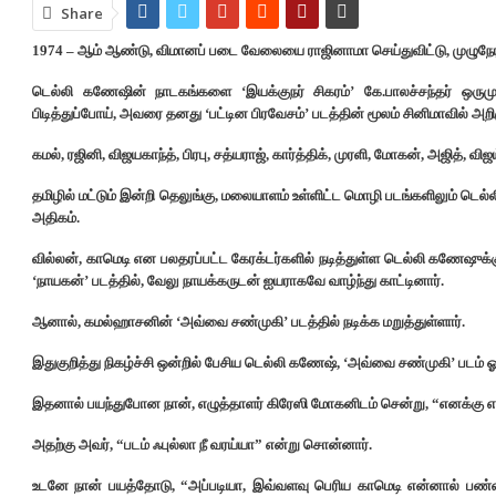
Share
1974 – ஆம் ஆண்டு, விமானப் படை வேலையை ராஜினாமா செய்துவிட்டு, முழுநே
டெல்லி கணேஷின் நாடகங்களை ‘இயக்குநர் சிகரம்’ கே.பாலச்சந்தர் ஒருமுற
பிடித்துப்போய், அவரை தனது ‘பட்டின பிரவேசம்’ படத்தின் மூலம் சினிமாவில் அறிம
கமல், ரஜினி, விஜயகாந்த், பிரபு, சத்யராஜ், கார்த்திக், முரளி, மோகன், அஜித்
தமிழில் மட்டும் இன்றி தெலுங்கு, மலையாளம் உள்ளிட்ட மொழி படங்களிலும் டெல
அதிகம்.
வில்லன், காமெடி என பலதரப்பட்ட கேரக்டர்களில் நடித்துள்ள டெல்லி கணேஷுக்க
‘நாயகன்’ படத்தில், வேலு நாயக்கருடன் ஐயராகவே வாழ்ந்து காட்டினார்.
ஆனால், கமல்ஹாசனின் ‘அவ்வை சண்முகி’ படத்தில் நடிக்க மறுத்துள்ளார்.
இதுகுறித்து நிகழ்ச்சி ஒன்றில் பேசிய டெல்லி கணேஷ், ‘அவ்வை சண்முகி’ படம் ஓ
இதனால் பயந்துபோன நான், எழுத்தாளர் கிரேஸி மோகனிடம் சென்று, “எனக்கு எத
அதற்கு அவர், “படம் ஃபுல்லா நீ வரய்யா” என்று சொன்னார்.
உடனே நான் பயத்தோடு, “அப்படியா, இவ்வளவு பெரிய காமெடி என்னால் பண்ண ம