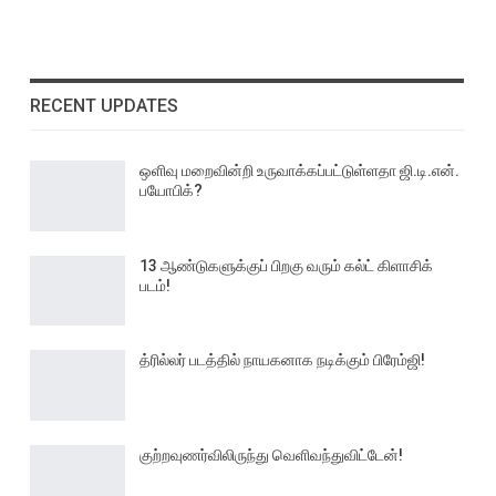
RECENT UPDATES
ஒளிவு மறைவின்றி உருவாக்கப்பட்டுள்ளதா ஜி.டி.என்.
பயோபிக்?
13 ஆண்டுகளுக்குப் பிறகு வரும் கல்ட் கிளாசிக்
படம்!
த்ரில்லர் படத்தில் நாயகனாக நடிக்கும் பிரேம்ஜி!
குற்றவுணர்விலிருந்து வெளிவந்துவிட்டேன்!