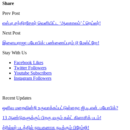
Share
Prev Post
எஸ்.ஏ.சந்திரசேகர் வெளியிட்ட ‘ஆலகாலம்’ ட்ரெய்லர்!
Next Post
இளையராஜா பயோபிக்: பண்ணைப்புரம் டூ மேஸ்ட்ரோ!
Stay With Us
Facebook
Likes
Twitter
Followers
Youtube
Subscribers
Instagram
Followers
Recent Updates
ஒளிவு மறைவின்றி உருவாக்கப்பட்டுள்ளதா ஜி.டி.என். பயோபிக்?
13 ஆண்டுகளுக்குப் பிறகு வரும் கல்ட் கிளாசிக் படம்!
த்ரில்லர் படத்தில் நாயகனாக நடிக்கும் பிரேம்ஜி!