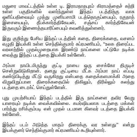
மதுரை மாவட்டத்தில் உள்ள டி. இராமநாதபுரம் கிராமத்தைச் சுற்றி
உள்ள பகுதிகளில் வளர்ந்துள்ள இந்தப் படத்திற்கு வாசு
ஒளிப்பதிவையும் முத்து முனியசாமி படத்தொகுப்பையும், ரகுநாத்
இசையையும், தீபக்கார்த்திகேயன், சஞ்சய் கார்த்திகேயன்
இருவரும் இணைத்தயாரிப்பையும் கவனித்துள்ளனர்.
இது குறித்து பேசிய இந்தப் படத்தின் கதை, திரைக்கதை, வசனம்
எழுதி இயக்கி உள்ள செந்தில்குமார் சுப்ரமணியம், “உலக திரைப்பட
வரலாற்றில் முதல்முறையாக இரண்டு நாய்களை மட்டுமே நடிக்க
வைத்து இந்தப் படத்தை இயக்கி உள்ளேன்.
அம்மா நாயிடமிருந்து குட்டி நாயை ஒரு சைக்கோ திருடிச்
சென்றுவிடுகிறான். தனது குட்டியை மீட்க அம்மா நாய் எப்படி
கண்டுபிடித்து மீட்டு வருகிறது என்பதை கதைக்களமாக்கி அதை
விறுவிறுப்பான திரைக்கதையில் திகிலும், திரில்லும் கலந்து
படத்தை டைரக்ட் செய்துள்ளேன்.
புது முயற்சியாய் இந்தப் படத்தில் இரு நாய்களை தவிர வேறு
யாரையும் நடிக்க வைக்கவில்லை. கமர்ஷியலாக படத்தை மக்கள்
பார்த்து ரசிக்கும்படி என் முதல் படமான கிளவர் படத்தை இயக்கி
உள்ளேன்.
இந்தப் படம் அடுத்த மாதம் திரைக்கு வர உள்ளது” என்று
இயக்குனர் செந்தில்குமார் சுப்ரமணியம் கூறியுள்ளார்.