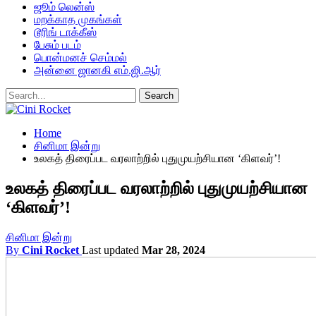
ஜூம் லென்ஸ்
மறக்காத முகங்கள்
டூரிங் டாக்கீஸ்
பேசும் படம்
பொன்மனச் செம்மல்
அன்னை ஜானகி எம்.ஜி.ஆர்
Home
சினிமா இன்று
உலகத் திரைப்பட வரலாற்றில் புதுமுயற்சியான ‘கிளவர்’!
உலகத் திரைப்பட வரலாற்றில் புதுமுயற்சியான
‘கிளவர்’!
சினிமா இன்று
By
Cini Rocket
Last updated
Mar 28, 2024