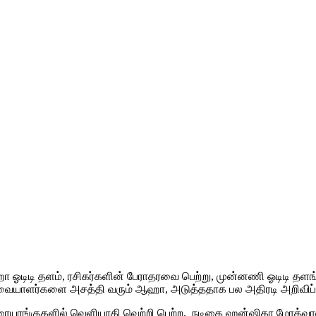
ஹா ஓடிடி தளம், ரசிகர்களின் பேராதரவை பெற்று, முன்னணி ஓடிடி 
்வையாளர்களை அசத்தி வரும் ஆஹா, அடுத்ததாக பல அதிரடி அறிவிப்
திரையரங்குகளில் வெளியாகி வெற்றி பெற்ற, நடிகை ஹன்ஷிகா மோத்வா