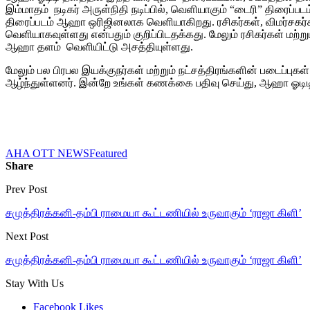
இம்மாதம் நடிகர் அருள்நிதி நடிப்பில், வெளியாகும் “டைரி” திரைப
திரைப்படம் ஆஹா ஒரிஜினலாக வெளியாகிறது. ரசிகர்கள், விமர்சகர்க
வெளியாகவுள்ளது என்பதும் குறிப்பிடதக்கது. மேலும் ரசிகர்கள் மற்
ஆஹா தளம் வெளியிட்டு அசத்தியுள்ளது.
மேலும் பல பிரபல இயக்குநர்கள் மற்றும் நட்சத்திரங்களின் படைப்பு
ஆழ்ந்துள்ளனர். இன்றே உங்கள் கணக்கை பதிவு செய்து, ஆஹா ஓடிடி
AHA OTT NEWS
Featured
Share
Prev Post
சமுத்திரக்கனி-தம்பி ராமையா கூட்டணியில் உருவாகும் ‘ராஜா கிளி’
Next Post
சமுத்திரக்கனி-தம்பி ராமையா கூட்டணியில் உருவாகும் ‘ராஜா கிளி’
Stay With Us
Facebook
Likes