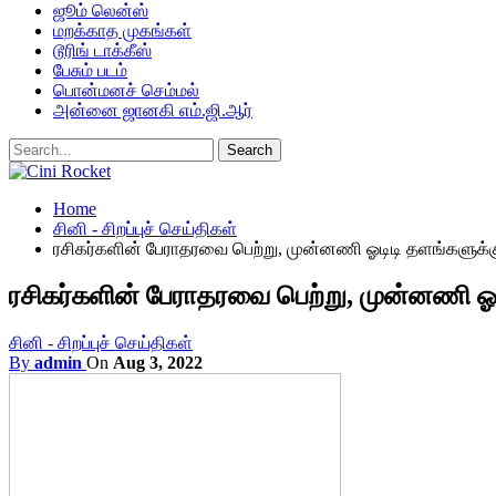
ஜூம் லென்ஸ்
மறக்காத முகங்கள்
டூரிங் டாக்கீஸ்
பேசும் படம்
பொன்மனச் செம்மல்
அன்னை ஜானகி எம்.ஜி.ஆர்
Home
சினி - சிறப்புச் செய்திகள்
ரசிகர்களின் பேராதரவை பெற்று, முன்னணி ஓடிடி தளங்களுக
ரசிகர்களின் பேராதரவை பெற்று, முன்னணி 
சினி - சிறப்புச் செய்திகள்
By
admin
On
Aug 3, 2022