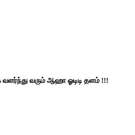
ர்ந்து வரும் ஆஹா ஓடிடி தளம் !!!