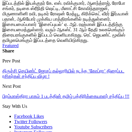
இப்படத்தில் இயக்குநர் கே. எஸ். ரவிக்குமார், ஆனந்த்ராஜ், ரோபோ
சங்கர், நடிகை ஸ்ரீநிதி ஷெட்டி, மீனாட்சி கோவிந்தராஜன்,
மிருணாளினி ரவி, நடிகர் ரோஷன் மேத்யூ, கிரிக்கெட் வீரர் இர்ஃபான்
பதான், ஆகியோர் முக்கிய பாத்திரங்களில் நடித்துள்ளனர்.
இசையமைப்பாளர் ‘இசைப்புயல்’ ஏ. ஆர். ரஹ்மான் இப்படத்திற்கு
இசையமைத்துள்ளார். வரும் ஆகஸ்ட் 31 ஆம் தேதி உலகமெங்கும்
திரையரங்குகளில் இப்படம் வெளியாகிறது. ரெட் ஜெயண்ட் மூவிஸ்
தமிழகமெங்கும் இப்படத்தை வெளியிடுகிறது.
Featured
Share
Prev Post
திருச்சி செயிண்ட் ஜோசப் கல்லூரியில் நடந்த ’கோப்ரா’ திரைப்பட
ரசிகர்கள் சந்திப்பு விழா !
Next Post
பிரம்மாஸ்திரா பாகம் 1 படத்தின் தமிழ் பத்திரிக்கையாளர் சந்திப்பு !!!
Stay With Us
Facebook
Likes
Twitter
Followers
Youtube
Subscribers