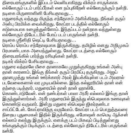
திரையரங்குகளில் இப்படம் வெளியாகிறது விக்ரம் சாருக்காக
எல்லோரும் படம் பார்ப்பீர்கள் என நம்புகிறேன் எல்லோருக்கும் நன்றி.
நடிகை மிருணாளினி பேசியதாவது…
மதுரைக்கு வந்தது மிகுந்த சந்தோசம் அளிக்கிறது. நீங்கள் தரும்
அன்பு பிரமிக்க வைக்கிறது. கோப்ரா படத்தில் எல்லோரும்
கடுமையாக உழைத்துள்ளோம். இந்தப்படம் நன்றாக வந்துள்ளது
எல்லோரும் தியேட்டரில் போய் படம் பாருங்கள் நன்றி.
நடிகை ஶ்ரீனிதி ஷெட்டி பேசியதாவது…
ரொம்ப ரொம்ப சந்தோஷமாக இருக்கிறது. தமிழில் எனது அறிமுகம்
பிரமாண்டமாக அமைந்துள்ளது. கோப்ரா படத்தை எல்லோரும்
திரையரங்கில் பார்த்து ரசியுங்கள் நன்றி.
நடிகர் விக்ரம் பேசியதாவது…
மதுரை வந்தாலே மீசை தானாகவே முறுக்குகிறது உங்கள் அன்பு
தான் காரணம். இங்கு நீங்கள் தரும் பிரமிப்பு தருகிறது. அஜய்
ஞானமுத்து உங்கள் ஊர்க்காரர் அவர் இயக்கியுள்ள படம் அவரால்
படவேலைகளால் வர முடியவில்லை. இந்த கல்லூரியில் தான் என்
தந்தை படித்தார். மதுரையில் தான் நான் ஹாலிடே
கொண்டாடுவேன். என் நண்பர்கள் பாலா அமீர் எல்லாம் இங்கு தான்
இருந்துள்ளார்கள். அமீர் மதுரையில் இருந்து ஸ்பெஷலாக உணவுகள்
கொண்டு வருவார். இன்று மதுரை ஸ்பெஷல் ஜிகர்தண்டா
சாப்பிட்டேன். கோப்ராவிற்கு வருவோம். கோப்ரா படம் பொறுத்தவரை
நிறைய புதுமைகள் இதில் இருக்கிறது. எமோஷன் காமெடி ஆக்சன்
எல்லாம் கலந்து இருக்கும். எனக்கு படம் மிகவும் பிடித்துள்ளது
உங்களுக்கும் பிடிக்கும். படத்தை எல்லோரும் தியேட்டரில் பாருங்கள்
நன்றி.