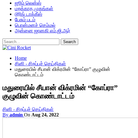
ஜூம் லென்ஸ்
மறக்காத முகங்கள்
டூரிங் டாக்கீஸ்
பேசும் படம்
பொன்மனச் செம்மல்
அன்னை ஜானகி எம்.ஜி.ஆர்
Home
சினி - சிறப்புச் செய்திகள்
மதுரையில் சீயான் விக்ரமின் “கோப்ரா” குழுவின்
கொண்டாட்டம்
மதுரையில் சீயான் விக்ரமின் “கோப்ரா”
குழுவின் கொண்டாட்டம்
சினி - சிறப்புச் செய்திகள்
By
admin
On
Aug 24, 2022