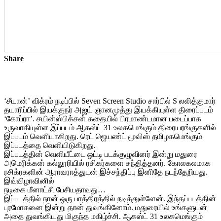
Share
‘சீயான்’ விக்ரம் நடிப்பில் Seven Screen Studio சார்பில் S லலித்குமார்
தயாரிப்பில் இயக்குநர் அஜய் ஞானமுத்து இயக்கியுள்ள திரைப்படம்
‘கோப்ரா’. சயின்ஸ்பிக்சன் கதையில் பிரமாண்டமான படைப்பாக
உருவாகியுள்ள இப்படம் ஆகஸ்ட் 31 உலகமெங்கும் திரையரங்குகளில்
இப்படம் வெளியாகிறது. ரெட் ஜெயண்ட் மூவிஸ் தமிழகமெங்கும்
இப்படத்தை வெளியிடுகிறது.
இப்படத்தின் வெளியீட்டை ஒட்டி படக்குழுவினர் இன்று மதுரை
அமெரிக்கன் கல்லூரியில் ரசிகர்களை சந்தித்தனர். கோலகலமாக
ரசிக்ரகளின் ஆராவராத்துடன் இச்சந்திப்பு இனிதே நடந்தேறியது.
இவ்விழாவினில்
நடிகை மீனாட்சி பேசியதாவது…
இப்படத்தில் நான் ஒரு பாத்திரத்தில் நடித்துள்ளேன். இந்தப்படத்தின்
புரமோசனை இன்று தான் துவங்கினோம். மதுரையில் உங்களுடன்
அதை துவங்கியது மிகுந்த மகிழ்ச்சி. ஆகஸ்ட் 31 உலகமெங்கும்