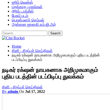
ஜூம் லென்ஸ்
மறக்காத முகங்கள்
டூரிங் டாக்கீஸ்
பேசும் படம்
பொன்மனச் செம்மல்
அன்னை ஜானகி எம்.ஜி.ஆர்
Home
சினி - சிறப்புச் செய்திகள்
நடிகர் ரக்‌ஷன் நாயகனாக அறிமுகமாகும் புதிய படத்தின்
படப்பிடிப்பு துவக்கம்
நடிகர் ரக்‌ஷன் நாயகனாக அறிமுகமாகும்
புதிய படத்தின் படப்பிடிப்பு துவக்கம்
சினி - சிறப்புச் செய்திகள்
By
admin
On
Jul 17, 2022