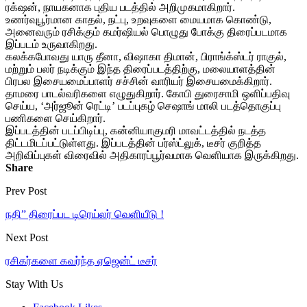
ரக்‌ஷன், நாயகனாக புதிய படத்தில் அறிமுகமாகிறார்.
உணர்வுபூர்மான காதல், நட்பு, உறவுகளை மையமாக கொண்டு,
அனைவரும் ரசிக்கும் கமர்ஷியல் பொழுது போக்கு திரைப்படமாக
இப்படம் உருவாகிறது.
கலக்கபோவது யாரு தீனா, விஷாகா திமான், பிராங்க்ஸ்டர் ராகுல்,
மற்றும் பலர் நடிக்கும் இந்த திரைப்படத்திற்கு, மலையாளத்தின்
பிரபல இசையமைப்பாளர் சச்சின் வாரியர் இசையமைக்கிறார்.
தாமரை பாடல்வரிகளை எழுதுகிறார். கோபி துரைசாமி ஒளிப்பதிவு
செய்ய, ‘அர்ஜூன் ரெட்டி’ படப்புகழ் செஷாங் மாலி படத்தொகுப்பு
பணிகளை செய்கிறார்.
இப்படத்தின் படப்பிடிப்பு, கன்னியாகுமரி மாவட்டத்தில் நடத்த
திட்டமிடப்பட்டுள்ளது. இப்படத்தின் பர்ஸ்ட்லுக், டீசர் குறித்த
அறிவிப்புகள் விரைவில் அதிகாரப்பூர்வமாக வெளியாக இருக்கிறது.
Share
Prev Post
நதி” திரைப்பட டிரெய்லர் வெளியீடு !
Next Post
ரசிகர்களை கவர்ந்த ஏஜென்ட் டீசர்
Stay With Us