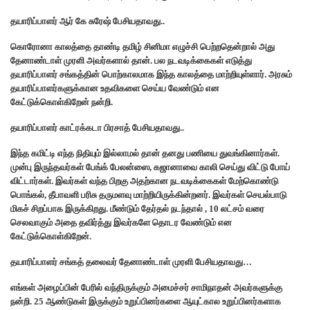
தயாரிப்பாளர் ஆர் கே சுரேஷ் பேசியதாவது..
கொரோனா காலத்தை தாண்டி தமிழ் சினிமா எழுச்சி பெற்றதென்றால் அது
தேனாண்டாள் முரளி அவர்களால் தான். பல நடவடிக்கைகள் எடுத்து
தயாரிப்பாளர் சங்கத்தின் பொற்காலமாக இந்த காலத்தை மாற்றியுள்ளார். அரசும்
தயாரிப்பாளர்களுக்கான உதவிகளை செய்ய வேண்டும் என
கேட்டுக்கொள்கிறேன் நன்றி.
தயாரிப்பாளர் காட்ரக்கடா பிரசாத் பேசியதாவது..
இந்த கமிட்டி எந்த நிதியும் இல்லாமல் தான் தனது பணியை துவங்கினார்கள்.
முன்பு இருந்தவர்கள் பேங்க் பேலன்ஸை, கஜானாவை காலி செய்து விட்டு போய்
விட்டார்கள். இவர்கள் வந்த பிறகு அதற்கான நடவடிக்கைகள் மேற்கொண்டு
பொங்கல், தீபாவளி பரிசு தருமளவு மாற்றியிருக்கின்றனர். இவர்கள் செயல்பாடு
மிகச் சிறப்பாக இருக்கிறது. மீண்டும் தேர்தல் நடந்தால் , 10 லட்சம் வரை
செலவாகும் அதை தவிர்த்து இவர்களே தொடர வேண்டும் என
கேட்டுக்கொள்கிறேன்.
தயாரிப்பாளர் சங்கத் தலைவர் தேனாண்டாள் முரளி பேசியதாவது…
எங்கள் அழைப்பின் பேரில் வந்திருக்கும் அமைச்சர் சாமிநாதன் அவர்களுக்கு
நன்றி. 25 ஆண்டுகள் இருக்கும் உறுப்பினர்களை ஆயுட்கால உறுப்பினர்களாக