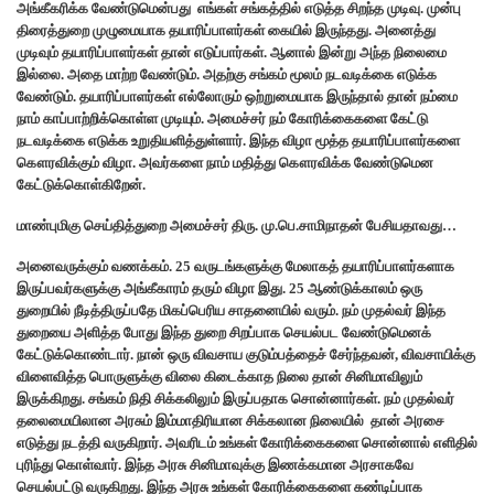
அங்கீகரிக்க வேண்டுமென்பது எங்கள் சங்கத்தில் எடுத்த சிறந்த முடிவு. முன்பு
திரைத்துறை முழுமையாக தயாரிப்பாளர்கள் கையில் இருந்தது. அனைத்து
முடிவும் தயாரிப்பாளர்கள் தான் எடுப்பார்கள். ஆனால் இன்று அந்த நிலைமை
இல்லை. அதை மாற்ற வேண்டும். அதற்கு சங்கம் மூலம் நடவடிக்கை எடுக்க
வேண்டும். தயாரிப்பாளர்கள் எல்லோரும் ஒற்றுமையாக இருந்தால் தான் நம்மை
நாம் காப்பாற்றிக்கொள்ள முடியும். அமைச்சர் நம் கோரிக்கைகளை கேட்டு
நடவடிக்கை எடுக்க உறுதியளித்துள்ளார். இந்த விழா மூத்த தயாரிப்பாளர்களை
கௌரவிக்கும் விழா. அவர்களை நாம் மதித்து கௌரவிக்க வேண்டுமென
கேட்டுக்கொள்கிறேன்.
மாண்புமிகு செய்தித்துறை அமைச்சர் திரு. மு.பெ.சாமிநாதன் பேசியதாவது…
அனைவருக்கும் வணக்கம். 25 வருடங்களுக்கு மேலாகத் தயாரிப்பாளர்களாக
இருப்பவர்களுக்கு அங்கீகாரம் தரும் விழா இது. 25 ஆண்டுக்காலம் ஒரு
துறையில் நீடித்திருப்பதே மிகப்பெரிய சாதனையில் வரும். நம் முதல்வர் இந்த
துறையை அளித்த போது இந்த துறை சிறப்பாக செயல்பட வேண்டுமெனக்
கேட்டுக்கொண்டார். நான் ஒரு விவசாய குடும்பத்தைச் சேர்ந்தவன், விவசாயிக்கு
விளைவித்த பொருளுக்கு விலை கிடைக்காத நிலை தான் சினிமாவிலும்
இருக்கிறது. சங்கம் நிதி சிக்கலிலும் இருப்பதாக சொன்னார்கள். நம் முதல்வர்
தலைமையிலான அரசும் இம்மாதிரியான சிக்கலான நிலையில் தான் அரசை
எடுத்து நடத்தி வருகிறார். அவரிடம் உங்கள் கோரிக்கைகளை சொன்னால் எளிதில்
புரிந்து கொள்வார். இந்த அரசு சினிமாவுக்கு இணக்கமான அரசாகவே
செயல்பட்டு வருகிறது. இந்த அரசு உங்கள் கோரிக்கைகளை கண்டிப்பாக