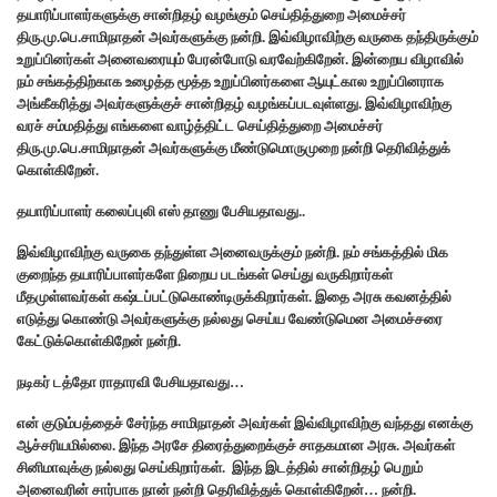
தயாரிப்பாளர்களுக்கு சான்றிதழ் வழங்கும் செய்தித்துறை அமைச்சர்
திரு.மு.பெ.சாமிநாதன் அவர்களுக்கு நன்றி. இவ்விழாவிற்கு வருகை தந்திருக்கும்
உறுப்பினர்கள் அனைவரையும் பேரன்போடு வரவேற்கிறேன். இன்றைய விழாவில்
நம் சங்கத்திற்காக உழைத்த மூத்த உறுப்பினர்களை ஆயுட்கால உறுப்பினராக
அங்கீகரித்து அவர்களுக்குச் சான்றிதழ் வழங்கப்படவுள்ளது. இவ்விழாவிற்கு
வரச் சம்மதித்து எங்களை வாழ்த்திட்ட செய்தித்துறை அமைச்சர்
திரு.மு.பெ.சாமிநாதன் அவர்களுக்கு மீண்டுமொருமுறை நன்றி தெரிவித்துக்
கொள்கிறேன்.
தயாரிப்பாளர் கலைப்புலி எஸ் தாணு பேசியதாவது..
இவ்விழாவிற்கு வருகை தந்துள்ள அனைவருக்கும் நன்றி. நம் சங்கத்தில் மிக
குறைந்த தயாரிப்பாளர்களே நிறைய படங்கள் செய்து வருகிறார்கள்
மீதமுள்ளவர்கள் கஷ்டப்பட்டுகொண்டிருக்கிறார்கள். இதை அரசு கவனத்தில்
எடுத்து கொண்டு அவர்களுக்கு நல்லது செய்ய வேண்டுமென அமைச்சரை
கேட்டுக்கொள்கிறேன் நன்றி.
நடிகர் டத்தோ ராதாரவி பேசியதாவது…
என் குடும்பத்தைச் சேர்ந்த சாமிநாதன் அவர்கள் இவ்விழாவிற்கு வந்தது எனக்கு
ஆச்சரியமில்லை. இந்த அரசே திரைத்துறைக்குச் சாதகமான அரசு. அவர்கள்
சினிமாவுக்கு நல்லது செய்கிறார்கள். இந்த இடத்தில் சான்றிதழ் பெறும்
அனைவரின் சார்பாக நான் நன்றி தெரிவித்துக் கொள்கிறேன்… நன்றி.