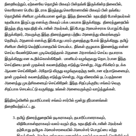
நிறைவேற்றும், ஏற்கனவே தொழில் மிகவும் பின்தங்கி இருக்கின்ற நிலையில்,
கொரோனா பெரிய இடராக இருந்தது.கொரோனாவில் மிகவும் பின் தங்கிய
தொழிலில் சினிமா முக்கியமான ஒன்று. இந்த நிலையில் உதயநிதி போன்றவர்கள்
உதவியாக இருப்பது எனக்கு மிகவும் பக்க பலமாக இருக்கிறது. திரைத்துறையில்
இருந்த திரு உதயநிதி ஸ்டாலின் அவர்கள், இப்போது அமைச்சராக பொறுப்பேற்று
இருக்கிறார், அவருக்கு இந்த திரைத்துறை பற்றிய அனைத்து விவரங்களும்
தெரியும், அதனால் எனக்கு இப்போது பாரம் குறைந்தது போல் இருக்கிறது. தமிழ்
சினிமா மீண்டு வெற்றிப்பாதையில் செயல்பட நீங்கள் குழுவாக இணைந்து என்ன
செய்ய வேண்டுமென முடிவெடுத்தால் அதனை அரசாங்கம் செய்ய தயாராக
இருக்கிறது என கூறிக்கொள்கிறேன். மானியம் வழங்குவது தொடர்பான இந்த
செய்தியை நான் முதல்வர் கவனத்திற்கு எடுத்து சென்று, அது சீக்கிரம் நடக்க
ஆவண செய்கிறேன். அதோடு விருது வழங்குவதற்கு உண்டான ஏற்பாடுகளையும்,
நான் முதல்வர் கவனத்திற்கு எடுத்து சென்று, அது விரைவில் நடப்பதற்கான
அனைத்து முயற்சிகளையும் செய்கிறேன். இந்த சிறப்புக்குரிய சங்கம் வெகு
சிறப்பாக செயல்பட்டு வருகிறது. உங்கள் அனைவருக்கும் வாழ்த்துக்கள்.
இந்நிகழ்வினில் தயாரிப்பாளர் சங்கம் சார்பில் மூன்று தீர்மானங்கள்
நிறைவேற்றப்பட்டது.
தமிழ் திரைத்துறையில் நடிகராகவும், தயாரிப்பாளராகவும்,
விநியோகஸ்தராகவும் வலம் வரும் திரு. உதயநிதி ஸ்டாலின் அவர்கள்
தற்போது தமிழக அமைச்சரவையில் அமைச்சர் பொறுப்பை எற்று
இருக்கிறார். அதற்கு எங்களது மனமார்ந்த வாழ்த்துகளைத் தெரிவித்துக்