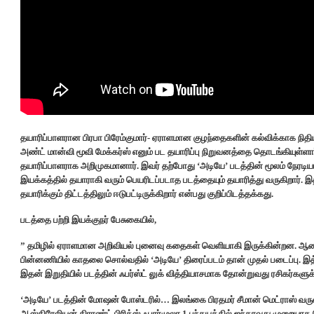
தயாரிப்பாளரான பிரபா பிரேம்குமார்- ஏராளமான குழந்தைகளின் கல்விக்காக நிதிய
அண்ட் மான்வி மூவி மேக்கர்ஸ் எனும் பட தயாரிப்பு நிறுவனத்தை தொடங்கியுள்ளா
தயாரிப்பாளராக அறிமுகமானார். இவர் தற்போது ‘அடியே’ படத்தின் மூலம் நேரடியாக த
இயக்கத்தில் தயாராகி வரும் பெயரிடப்படாத படத்தையும் தயாரித்து வருகிறார். 
தயாரிக்கும் திட்டத்திலும் ஈடுபட்டிருக்கிறார் என்பது குறிப்பிடத்தக்கது.
படத்தை பற்றி இயக்குநர் பேசுகையில்,
” தமிழில் ஏராளமான அறிவியல் புனைவு கதைகள் வெளியாகி இருக்கின்றன. ஆனால்
பின்னணியில் காதலை சொல்வதில் ‘அடியே’ திரைப்படம் தான் முதல் படைப்பு. இத
இதன் இறுதியில் படத்தின் ஃபர்ஸ்ட் லுக் வித்தியாசமாக தோன்றுவது ரசிகர்களுக
‘அடியே’ படத்தின் மோஷன் போஸ்டரில்… இலங்கை பிரதமர் சீமான் மெட்ராஸ் வருக
ஆஸ்திரேலியன் கிராண்ட் பிரிக்ஸ் ஃபார்முலா 1 பந்தயத்தில் ஐந்தாவது முறையாக வென