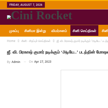
FRIDAY, AUGUST 7, 2026
முகப்பு
சினிமா இன்று
விமர்சனம்
சினி செய்திகள்
சின
Home
சினி - சிறப்புச் செய்திகள்
ஜீ. வி. பிரகாஷ் குமார் நடிக்கும் ‘அடியே..’ 
அன்னை ஜானகி எம்.ஜி.ஆர்
ஜீ. வி. பிரகாஷ் குமார் நடிக்கும் ‘அடியே..’ படத்தின் மோ
On
Apr 27, 2023
By
Admin