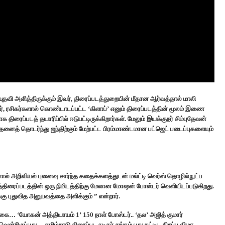
ுதவி அளித்திருக்கும் இவர், திரைப்படத்துறையின் மீதான ஆர்வத்தால் மாலி
ர், ரசிகர்களால் கொண்டாடப்பட்ட ‘கிளாப்’ எனும் திரைப்படத்தின் மூலம் இணை
ிரைப்படத் தயாரிப்பில் ஈடுபட்டிருக்கிறார்கள். மேலும் இயக்குநர் சிம்புதேவன்
இதனைத் தொடர்ந்து ஐந்திற்கும் மேற்பட்ட பிரம்மாண்டமான பட்ஜெட் படைப்புகளையும்
 அறிவியல் புனைவு சார்ந்த கதைக்களத்துடன் மல்ட்டி வெர்ஸ் தொழில்நுட்ப
்திரைப்படத்தின் ஒரு நிமிடத்திற்கு மேலான மோஷன் போஸ்டர் வெளியிடப்படுகிறது.
்கு புதுவித அனுபவத்தை அளிக்கும் ” என்றார்.
ை… ‘யோகன் அத்தியாயம் 1’ 150 நாள் போஸ்டர்.. ‘தல’ அஜித் குமார்
்றிருப்பது… தமிழ்நாடு திரைப்பட நடிகர் சங்கம் புது கட்டிட திறப்பு விழா..