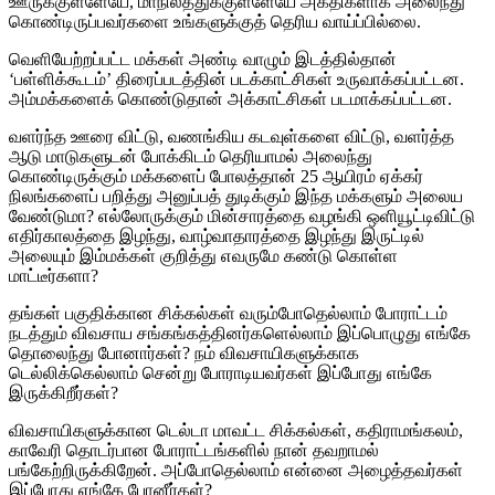
ஊருக்குள்ளேயே, மாநிலத்துக்குள்ளேயே அகதிகளாக அலைந்து
கொண்டிருப்பவர்களை உங்களுக்குத் தெரிய வாய்ப்பில்லை.
வெளியேற்றப்பட்ட மக்கள் அண்டி வாழும் இடத்தில்தான்
‘பள்ளிக்கூடம்’ திரைப்படத்தின் படக்காட்சிகள் உருவாக்கப்பட்டன.
அம்மக்களைக் கொண்டுதான் அக்காட்சிகள் படமாக்கப்பட்டன.
வளர்ந்த ஊரை விட்டு, வணங்கிய கடவுள்களை விட்டு, வளர்த்த
ஆடு மாடுகளுடன் போக்கிடம் தெரியாமல் அலைந்து
கொண்டிருக்கும் மக்களைப் போலத்தான் 25 ஆயிரம் ஏக்கர்
நிலங்களைப் பறித்து அனுப்பத் துடிக்கும் இந்த மக்களும் அலைய
வேண்டுமா? எல்லோருக்கும் மின்சாரத்தை வழங்கி ஒளியூட்டிவிட்டு
எதிர்காலத்தை இழந்து, வாழ்வாதாரத்தை இழந்து இருட்டில்
அலையும் இம்மக்கள் குறித்து எவருமே கண்டு கொள்ள
மாட்டீர்களா?
தங்கள் பகுதிக்கான சிக்கல்கள் வரும்போதெல்லாம் போராட்டம்
நடத்தும் விவசாய சங்கங்கத்தினர்களெல்லாம் இப்பொழுது எங்கே
தொலைந்து போனார்கள்? நம் விவசாயிகளுக்காக
டெல்லிக்கெல்லாம் சென்று போராடியவர்கள் இப்போது எங்கே
இருக்கிறீர்கள்?
விவசாயிகளுக்கான டெல்டா மாவட்ட சிக்கல்கள், கதிராமங்கலம்,
காவேரி தொடர்பான போராட்டங்களில் நான் தவறாமல்
பங்கேற்றிருக்கிறேன். அப்போதெல்லாம் என்னை அழைத்தவர்கள்
இப்போது எங்கே போனீர்கள்?