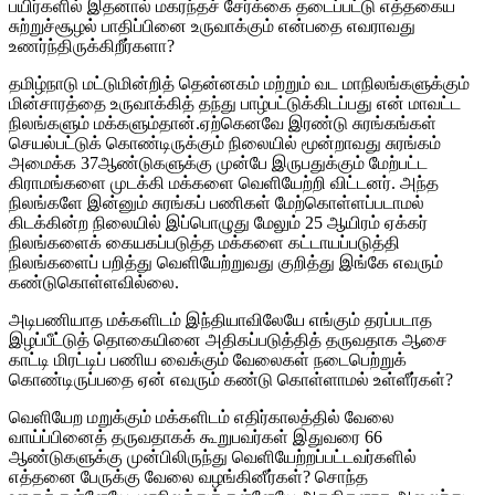
பயிர்களில் இதனால் மகரந்தச் சேர்க்கை தடைப்பட்டு எத்தகைய
சுற்றுச்சூழல் பாதிப்பினை உருவாக்கும் என்பதை எவராவது
உணர்ந்திருக்கிறீர்களா?
தமிழ்நாடு மட்டுமின்றித் தென்னகம் மற்றும் வட மாநிலங்களுக்கும்
மின்சாரத்தை உருவாக்கித் தந்து பாழ்பட்டுக்கிடப்பது என் மாவட்ட
நிலங்களும் மக்களும்தான்.ஏற்கெனவே இரண்டு சுரங்கங்கள்
செயல்பட்டுக் கொண்டிருக்கும் நிலையில் மூன்றாவது சுரங்கம்
அமைக்க 37ஆண்டுகளுக்கு முன்பே இருபதுக்கும் மேற்பட்ட
கிராமங்களை முடக்கி மக்களை வெளியேற்றி விட்டனர். அந்த
நிலங்களே இன்னும் சுரங்கப் பணிகள் மேற்கொள்ளப்படாமல்
கிடக்கின்ற நிலையில் இப்பொழுது மேலும் 25 ஆயிரம் ஏக்கர்
நிலங்களைக் கையகப்படுத்த மக்களை கட்டாயப்படுத்தி
நிலங்களைப் பறித்து வெளியேற்றுவது குறித்து இங்கே எவரும்
கண்டுகொள்ளவில்லை.
அடிபணியாத மக்களிடம் இந்தியாவிலேயே எங்கும் தரப்படாத
இழப்பீட்டுத் தொகையினை அதிகப்படுத்தித் தருவதாக ஆசை
காட்டி மிரட்டிப் பணிய வைக்கும் வேலைகள் நடைபெற்றுக்
கொண்டிருப்பதை ஏன் எவரும் கண்டு கொள்ளாமல் உள்ளீர்கள்?
வெளியேற மறுக்கும் மக்களிடம் எதிர்காலத்தில் வேலை
வாய்ப்பினைத் தருவதாகக் கூறுபவர்கள் இதுவரை 66
ஆண்டுகளுக்கு முன்பிலிருந்து வெளியேற்றப்பட்டவர்களில்
எத்தனை பேருக்கு வேலை வழங்கினீர்கள்? சொந்த