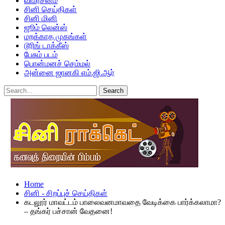
விமர்சனம்
சினி செய்திகள்
சினி மினி
ஜூம் லென்ஸ்
மறக்காத முகங்கள்
டூரிங் டாக்கீஸ்
பேசும் படம்
பொன்மனச் செம்மல்
அன்னை ஜானகி எம்.ஜி.ஆர்
Home
சினி - சிறப்புச் செய்திகள்
கடலூர் மாவட்டம் பாலைவனமாவதை வேடிக்கை பார்க்கலாமா?
– தங்கர் பச்சான் வேதனை!