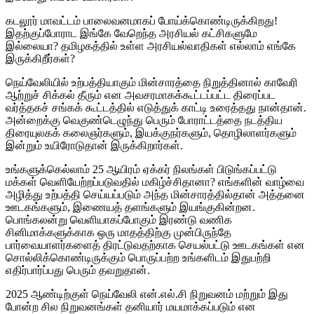
கடலூர் மாவட்டம் பாலைவனமாகப் போய்க்கொண்டிருக்கிறது!
இதற்குப்போராட இங்கே வேறெந்த அரசியல் கட்சிகளுமே
இல்லையா? தமிழகத்தில் உள்ள அரசியல்வாதிகள் எல்லாம் எங்கே
இருக்கிறீர்கள்?
நெய்வேலியில் உற்பத்தியாகும் மின்சாரத்தை நிறுத்தினால் காவேரி
ஆற்றுச் சிக்கல் தீரும் என அவசரமாகக்கூட்டப்பட்ட திரைப்பட
வர்த்தகச் சங்கக் கூட்டத்தில் எடுத்துக் காட்டி உரைத்தது நான்தான்.
அன்றைக்கு வெகுண்டெழுந்து பெரும் போராட்டத்தை நடத்திய
திரையுலகக் கலைஞர்களும், இயக்குநர்களும், தொழிலாளர்களும்
இன்றும் உயிரோடுதான் இருக்கிறார்கள்.
உங்களுக்கெல்லாம் 25 ஆயிரம் ஏக்கர் நிலங்கள் பிடுங்கப்பட்டு
மக்கள் வெளியேற்றப்படுவதில் மகிழ்ச்சிதானா? எங்களின் வாழ்வை
அழித்து உற்பத்தி செய்யப்படும் அந்த மின்சாரத்தில்தான் அத்தனை
ஊடகங்களும், இணையத் தளங்களும் இயங்குகின்றன.
பொங்கலன்று வெளியாகப்போகும் இரண்டு வணிக
சினிமாக்களுக்காக ஒரு மாதத்திற்கு முன்பிருந்தே
பார்வையாளர்களைத் திரட்டுவதற்காக செயல்பட்டு ஊடகங்கள் என
சொல்லிக்கொண்டிருக்கும் பொருப்பற்ற உங்களிடம் இதுபற்றி
எதிர்பார்ப்பது பெரும் தவறுதான்.
2025 ஆண்டிற்குள் நெய்வேலி என்.எல்.சி நிறுவனம் மற்றும் இது
போன்ற சில நிறுவனங்கள் தனியார் மயமாக்கப்படும் என