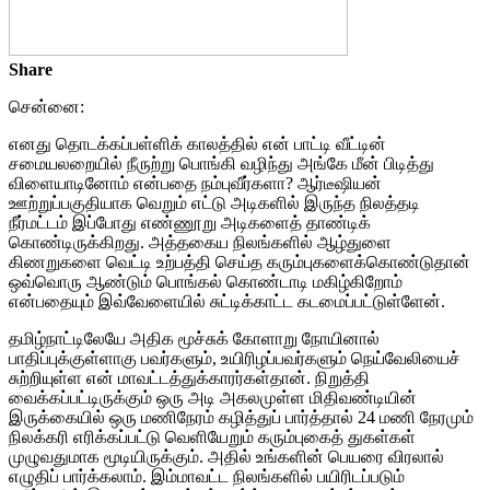
Share
சென்னை:
எனது தொடக்கப்பள்ளிக் காலத்தில் என் பாட்டி வீட்டின்
சமையலறையில் நீருற்று பொங்கி வழிந்து அங்கே மீன் பிடித்து
விளையாடினோம் என்பதை நம்புவீர்களா? ஆர்டீஷியன்
ஊற்றுப்பகுதியாக வெறும் எட்டு அடிகளில் இருந்த நிலத்தடி
நீர்மட்டம் இப்போது எண்ணூறு அடிகளைத் தாண்டிக்
கொண்டிருக்கிறது. அத்தகைய நிலங்களில் ஆழ்துளை
கிணறுகளை வெட்டி உற்பத்தி செய்த கரும்புகளைக்கொண்டுதான்
ஒவ்வொரு ஆண்டும் பொங்கல் கொண்டாடி மகிழ்கிறோம்
என்பதையும் இவ்வேளையில் சுட்டிக்காட்ட கடமைப்பட்டுள்ளேன்.
தமிழ்நாட்டிலேயே அதிக மூச்சுக் கோளாறு நோயினால்
பாதிப்புக்குள்ளாகு பவர்களும், உயிரிழப்பவர்களும் நெய்வேலியைச்
சுற்றியுள்ள என் மாவட்டத்துக்காரர்கள்தான். நிறுத்தி
வைக்கப்பட்டிருக்கும் ஒரு அடி அகலமுள்ள மிதிவண்டியின்
இருக்கையில் ஒரு மணிநேரம் கழித்துப் பார்த்தால் 24 மணி நேரமும்
நிலக்கரி எரிக்கப்பட்டு வெளியேறும் கரும்புகைத் துகள்கள்
முழுவதுமாக மூடியிருக்கும். அதில் உங்களின் பெயரை விரலால்
எழுதிப் பார்க்கலாம். இம்மாவட்ட நிலங்களில் பயிரிடப்படும்