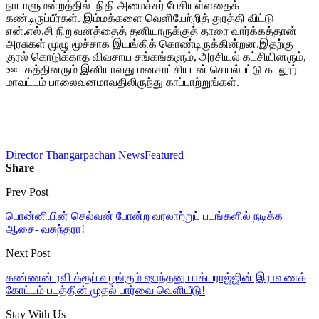
நாடாளுமன்றத்தில் நிதி அமைச்சர் பேசியுள்ளதைக்
கண்டிருப்பீர்கள். இம்மக்களை வெளியேற்றித் துரத்தி விட்டு
என்.எல்.சி நிறுவனத்தைத் தனியாருக்குத் தாரை வார்க்கத்தான்
அரசுகள் முழு மூச்சாக இயங்கிக் கொண்டிருக்கின்றன.இதற்கு
குரல் கொடுக்காத விவசாய சங்கங்களும், அரசியல் கட்சியினரும்,
ஊடகத்தினரும் இனியாவது மனசாட்சியுடன் செயல்பட்டு கடலூர்
மாவட்டம் பாலைவனமாவதிலிருந்து காப்பாற்றுங்கள்.
Director Thangarpachan News
Featured
Share
Prev Post
பொன்னியின் செல்வன் போன்ற வரலாற்றுப் படங்களில் நடிக்க
ஆசை- வசுந்தரா!
Next Post
கண்ணன் ரவி க்ரூப் வழங்கும் ஷாந்தனு பாக்யராஜ்ஜின் இராவணக்
கோட்டம் படத்தின் முதல் பார்வை வெளியீடு!
Stay With Us