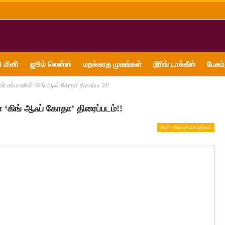
ி மினி
ஜூம் லென்ஸ்
மறக்காத முகங்கள்
டூரிங் டாக்கீஸ்
பேசும்
சல்மானின் ‘கிங் ஆஃப் கோதா’ திரைப்படம்!!
‘கிங் ஆஃப் கோதா’ திரைப்படம்!!
சினி - சிறப்புச் செய்திகள்