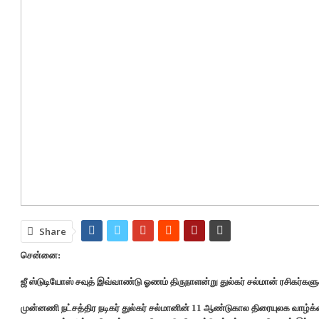
Share
சென்னை:
ஜீ ஸ்டுடியோஸ் சவுத் இவ்வாண்டு ஓணம் திருநாளன்று துல்கர் சல்மான் ரசிகர்களுக
முன்னணி நட்சத்திர நடிகர் துல்கர் சல்மானின் 11 ஆண்டுகால திரையுலக வாழ்க்க