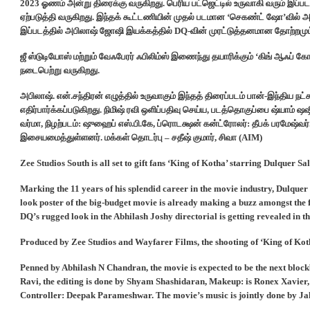
2023 ஓணம் அன்று திரைக்கு வருகிறது. பெரிய பட்ஜெட்டில் உருவாகி வரும் இப
ஏற்படுத்தி வருகிறது. இந்தக் கூட்டணியின் முதல் படமான ‘செகண்ட் ஷோ’வில் அவ
இப்படத்தில் அபிலாஷ் ஜோஷி இயக்கத்தில் DQ-வின் முரட்டுத்தனமான தோற்றமும் 
ஜீ ஸ்டுடியோஸ் மற்றும் வேஃபேரர் ஃபிலிம்ஸ் இணைந்து தயாரிக்கும் ‘கிங் ஆஃப் கோதா
நடைபெற்று வருகிறது.
அபிலாஷ். என்.சந்திரன் எழுத்தில் உருவாகும் இந்தத் திரைப்படம் பான்-இந்திய நட
எதிர்பார்க்கப்படுகிறது. நிமிஷ் ரவி ஒளிப்பதிவு செய்ய, படத்தொகுப்பை ஷ்யாம்
வர்மா, நிழற்படம்: ஷுஹைப் எஸ்.பி.கே, ப்ரொடக்ஷன் கன்ட்ரோலர்: தீபக் பரமேஷ்வர்
இசையமைத்துள்ளனர். மக்கள் தொடர்பு – சதீஷ் குமார், சிவா (AIM)
Zee Studios South is all set to gift fans ‘King of Kotha’ starring Dulquer 
Marking the 11 years of his splendid career in the movie industry, Dulquer
look poster of the big-budget movie is already making a buzz amongst the f
DQ’s rugged look in the Abhilash Joshy directorial is getting revealed in th
Produced by Zee Studios and Wayfarer Films, the shooting of ‘King of Kot
Penned by Abhilash N Chandran, the movie is expected to be the next bloc
Ravi, the editing is done by Shyam Shashidaran, Makeup: is Ronex Xavier, 
Controller: Deepak Parameshwar. The movie’s music is jointly done by 