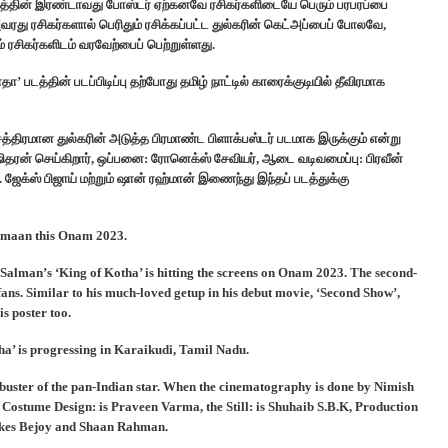
்படத்தின் இரண்டாவது போஸ்டர் ஏற்கனவே ரசிகர்களிடையே பெரும் பரபரப்பை
ரது ரசிகர்களால் பெரிதும் ரசிக்கப்பட்ட துல்கரின் கெட்அப்பைப் போலவே,
ரசிகர்களிடம் வரவேற்பைப் பெற்றுள்ளது.
’ படத்தின் படப்பிடிப்பு தற்போது தமிழ் நாட்டில் காரைக்குடியில் தீவிரமாக
்சத்திரமான துல்கரின் அடுத்த பிரமாண்ட பிளாக்பஸ்டர் படமாக இருக்கும் என்று
 ஷஷிதரன் செய்கிறார், ஒப்பனை: ரோனெக்ஸ் சேவியர், ஆடை வடிவமைப்பு: பிரவீன்
. ஜேக்ஸ் பிஜாய் மற்றும் ஷான் ரஹ்மான் இணைந்து இந்தப் படத்துக்கு
Salmaan this Onam 2023.
 Salman’s ‘King of Kotha’ is hitting the screens on Onam 2023. The second-
ans. Similar to his much-loved getup in his debut movie, ‘Second Show’,
is poster too.
ha’ is progressing in Karaikudi, Tamil Nadu.
kbuster of the pan-Indian star. When the cinematography is done by Nimish
Costume Design: is Praveen Varma, the Still: is Shuhaib S.B.K, Production
Jakes Bejoy and Shaan Rahman.