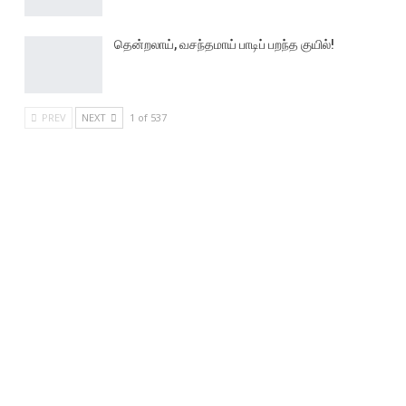
தென்றலாய், வசந்தமாய் பாடிப் பறந்த குயில்!
PREV
NEXT
1 of 537